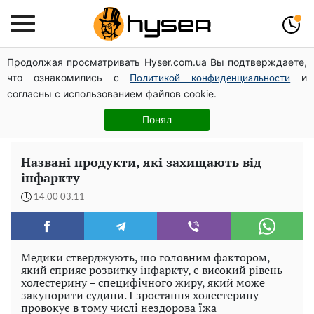
Продолжая просматривать Hyser.com.ua Вы подтверждаете,
Посол ОБСЄ вдруге відвідав місце російського удару
что ознакомились с
и
по житловому будинку на Подолі
Политикой конфиденциальности
согласны с использованием файлов cookie.
Весь секрет в одній таблетці аспірину: рецепт хрумкої
та соковитої капусти на зиму. Навіть п'яти банок вам
Понял
буде мало
Названі продукти, які захищають від
інфаркту
14:00 03.11
Медики стверджують, що головним фактором,
який сприяє розвитку інфаркту, є високий рівень
холестерину – специфічного жиру, який може
закупорити судини. І зростання холестерину
провокує в тому числі нездорова їжа