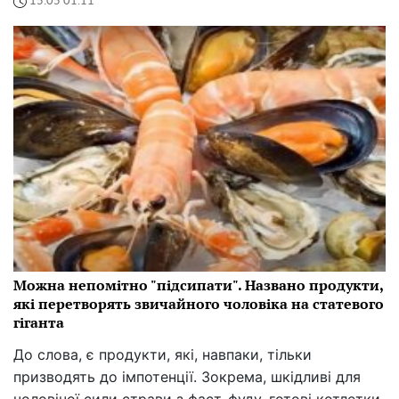
15:05 01.11
Можна непомітно "підсипати". Названо продукти,
які перетворять звичайного чоловіка на статевого
гіганта
До слова, є продукти, які, навпаки, тільки
призводять до імпотенції. Зокрема, шкідливі для
чоловічої сили страви з фаст-фуду, готові котлетки,