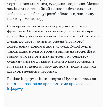
торти, шоколад, чіпси, сухарики, морозиво. Можна
замінити на звичайний попкорн без смакових
добавок, желе без цукрової оболонки, звичайну
пастилу і мармелад.
Слід урізноманітнити свій раціон овочами і
фруктами. Особливо важливий для роботи серця
калій. Він у великій кількості міститься в бананах і
хурмі. До слова, знизити рівень "поганого"
холестерину допомагають яблука. Сухофрукти
також мають благотворний вплив на серце. Ще й
горіхи мають позитивний ефект на серцево-
судинну систему, тільки важливо контролювати
кількість з'їденого, тому що вони трохи важкі на
шлунок і вельми калорійні.
Раніше інформаційний портал Hyser повідомляв,
що
лікарі розповіли про симптоми прихованого
інфаркту.