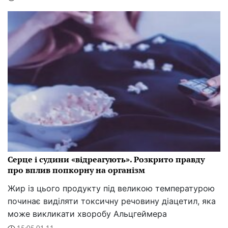
Серце і судини «відреагують». Розкрито правду
про вплив попкорну на організм
Жир із цього продукту під великою температурою
починає виділяти токсичну речовину діацетил, яка
може викликати хворобу Альцгеймера