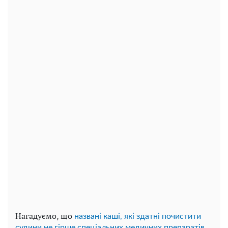
Нагадуємо, що
названі каші, які здатні почистити
судини не гірше спеціальних медичних препаратів.