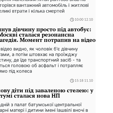
горівся вантажний автомобіль і житлові
ликі втрати і кілька смертей
10:00 12.10
нув дівчину просто під автобус:
Москві сталася резонансна
агедія. Момент потрапив на відео
 відео видно, як чоловік б'є дівчину
гами, а потім штовхає на проїжджу
стину, де їде транспортний засіб - та
ється головою об асфальт і потрапляє
ямо під колеса
15:18 11.10
ову діти під заваленою стелею: у
тумі сталася нова НП
одній з палат батумської центральної
арні матері і дитини імені Іашвілі вночі в