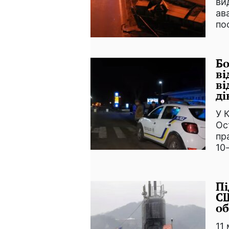
ви
ав
по
Бо
ві
ві
ді
У 
Ос
пр
10
Пі
СШ
об
11