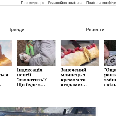
Про редакцію
Редакційна політика
Політика конфіде
Тренди
Рецепти
Запечений
"Ощадбанк"
Дола
млинець з
раптово
"при
"?
кремом та
змінив ліміти:
банк
ягодами:
скільки
розк
десерт без
грошей можна
три
в у
метушні та
зняти та
курс 
складних
переказувати
чека
технік, рецепт
з картки
сюрп
цьог