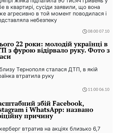
Дніпрі жінка підпалила 90 тисяч гривень у
бе в квартирі, сусіди заявили, що вона
же агресивно в той момент поводилася і
едставляла небезпеку
08:00 07.10
ього 22 роки: молодій українці в
П з фурою відірвало руку. Фото з
аси
близу Тернополя сталася ДТП, в якій
раїнка втратила руку
11:00 06.10
сштабний збій Facebook,
stagram і WhatsApp: названо
іційну причину
керберг втратив на акціях близько 6,7