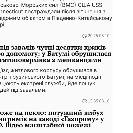
йськово-Морських сил (ВМС) США USS
nnecticut постраждали після зіткнення з
відомим об'єктом в Південно-Китайському
рі.
20:25 08.10
під завалів чутні десятки криків
о допомогу: у Батумі обрушилася
гатоповерхівка з мешканцями
д'їзд житлового корпусу обрушився в
нтрі грузинського Батумі, на місці події
ацюють екстрені служби, йде пошук
дей під завалами.
15:35 08.10
оже на пекло: потужний вибух
огримів на заводі «Газпрому» у
. Відео масштабної пожежі