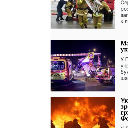
Се
ро
за
кі
Ма
ук
У 
ук
бу
ша
Ук
зр
гр
Ф