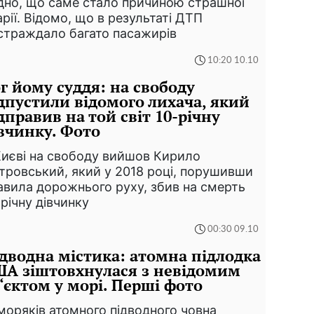
дно, що саме стало причиною страшної
арії. Відомо, що в результаті ДТП
страждало багато пасажирів
10:20 10.10
г йому суддя: на свободу
дпустили відомого лихача, який
дправив на той світ 10-річну
вчинку. Фото
Києві на свободу вийшов Кирило
тровський, який у 2018 році, порушивши
авила дорожнього руху, збив на смерть
-річну дівчинку
00:30 09.10
дводна містика: атомна підлодка
А зіштовхнулася з невідомим
‘єктом у морі. Перші фото
 моряків атомного підводного човна