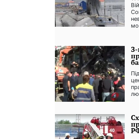
Ві
Co
не
мо
З-
пр
ба
Пі
це
пр
лю
Сх
пр
РФ