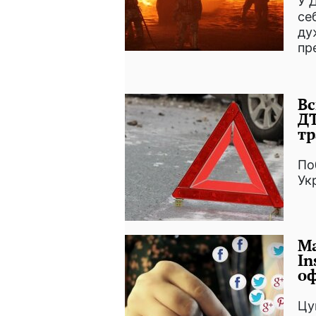
У 
се
ду
пр
Вс
ДТ
тр
По
Ук
Ма
In
оф
Цу