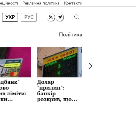
нційності
Рекламна політика
Контакти
УКР
РУС
Політика
р
Ідеальні
Як часто
лип":
млинці з
міняти
ір
улюбленою
постільну
рив, що
начинкою на
білизну: ви й
матиме
Масляну:
не
і чи варто
рецепт, який
замислювалися?
ти
тримають у
ризів уже
секреті
о тижня