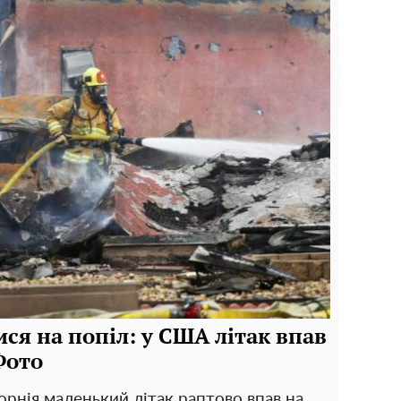
я на попіл: у США літак впав
Фото
орнія маленький літак раптово впав на