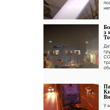
по
не
Бо
з 
Те
Де
гр
СО
тр
об
Па
Ки
Ви
У 