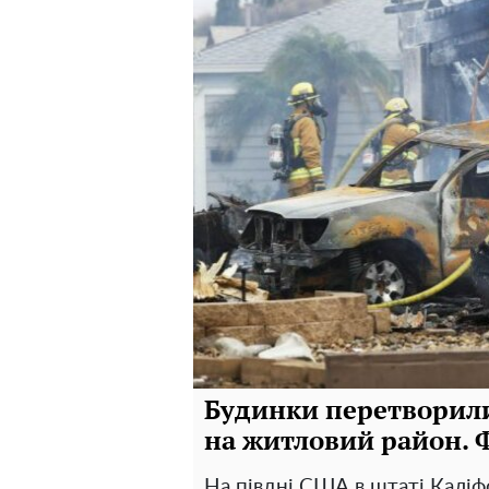
Будинки перетворилис
на житловий район. 
На півдні США в штаті Каліф