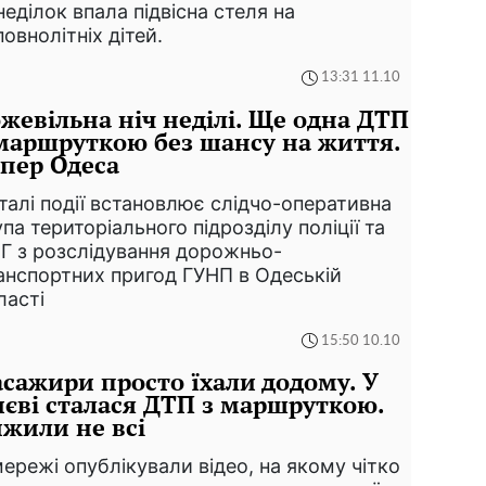
неділок впала підвісна стеля на
повнолітніх дітей.
13:31 11.10
жевільна ніч неділі. Ще одна ДТП
маршруткою без шансу на життя.
пер Одеса
талі події встановлює слідчо-оперативна
упа територіального підрозділу поліції та
Г з розслідування дорожньо-
анспортних пригод ГУНП в Одеській
ласті
15:50 10.10
сажири просто їхали додому. У
єві сталася ДТП з маршруткою.
жили не всі
мережі опублікували відео, на якому чітко