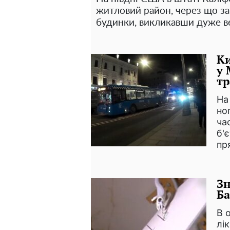
житловий район, через що за
будинки, викликавши дуже ве
Ки
у 
тр
На
но
ча
б'
пр
Зн
Ба
В 
лік