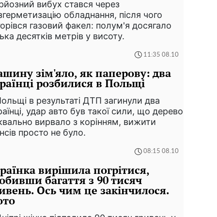
рйозний вибух стався через
згерметизацію обладнання, після чого
горівся газовий факел: полум'я досягало
лька десятків метрів у висоту.
11:35 08.10
шину зім'яло, як паперову: два
раїнці розбилися в Польщі
Польщі в результаті ДТП загинули два
раїнці, удар авто був такої сили, що дерево
квально вирвало з корінням, вижити
нсів просто не було.
08:15 08.10
раїнка вирішила погрітися,
обивши багаття з 90 тисяч
ивень. Ось чим це закінчилося.
ото