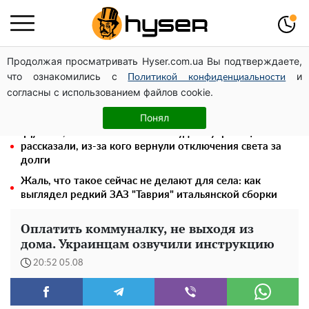
Продолжая просматривать Hyser.com.ua Вы подтверждаете,
Елена Тополя слив видео – это далеко не все:
что ознакомились с
и
фронтмен "Антитела" Тарас Тополя стал следующим
Политикой конфиденциальности
согласны с использованием файлов cookie.
"Холостячка" Ксения Мишина перестаралась и
блеснула зоной бикини: слишком широко раздвинула
Понял
"Думали, что за это ничего не будет": украинцам
рассказали, из-за кого вернули отключения света за
долги
Жаль, что такое сейчас не делают для села: как
выглядел редкий ЗАЗ "Таврия" итальянской сборки
Оплатить коммуналку, не выходя из
дома. Украинцам озвучили инструкцию
20:52 05.08