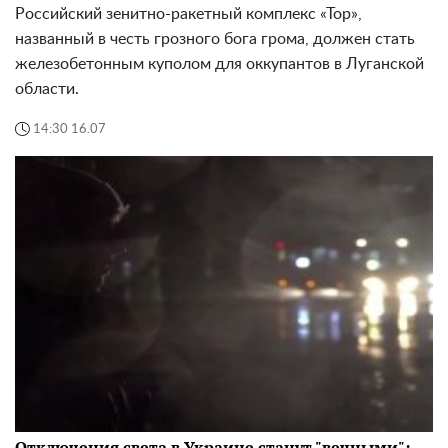
Российский зенитно-ракетный комплекс «Тор»,
названный в честь грозного бога грома, должен стать
железобетонным куполом для оккупантов в Луганской
области.
14:30 16.07
Отключения света в Украине станут "вечными":