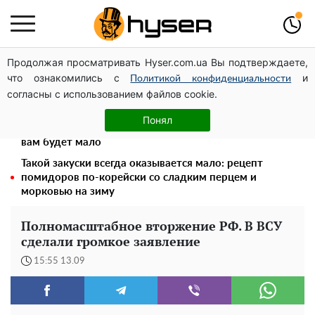
Продолжая просматривать Hyser.com.ua Вы подтверждаете,
Дроны с наценкой: Александр Конотопский вывел
что ознакомились с
и
миллионы оборонного бюджета через фиктивную
Политикой конфиденциальности
согласны с использованием файлов cookie.
фирму в Эстонии
Весь секрет в одной таблетке аспирина: рецепт
Понял
хрустящей и сочной капусты на зиму. Даже пяти банок
вам будет мало
Такой закуски всегда оказывается мало: рецепт
помидоров по-корейски со сладким перцем и
морковью на зиму
Полномасштабное вторжение РФ. В ВСУ
сделали громкое заявление
15:55 13.09