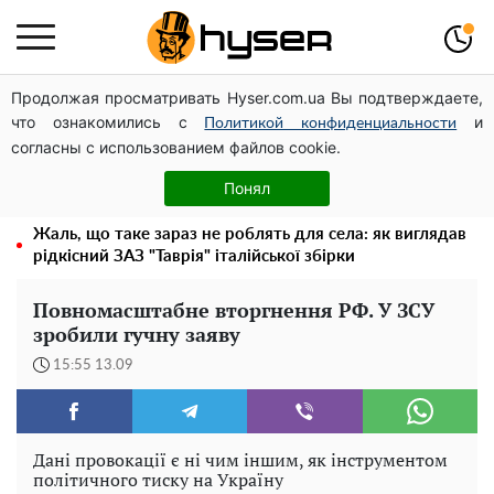
Продолжая просматривать Hyser.com.ua Вы подтверждаете,
Дрони із націнкою: Олександр Конотопський вивів
что ознакомились с
и
мільйони оборонного бюджету через фіктивну фірму в
Политикой конфиденциальности
согласны с использованием файлов cookie.
Естонії
Гола Олена Тополя у цікавих позах змусила відвисати
Понял
щелепи: злив відео – було лише початком
Жаль, що таке зараз не роблять для села: як виглядав
рідкісний ЗАЗ "Таврія" італійської збірки
Повномасштабне вторгнення РФ. У ЗСУ
зробили гучну заяву
15:55 13.09
Дані провокації є ні чим іншим, як інструментом
політичного тиску на Україну