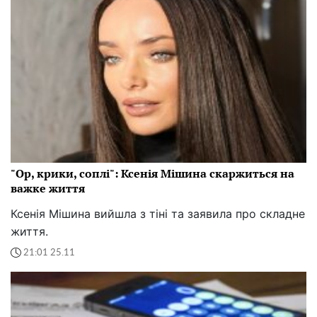
"Ор, крики, соплі": Ксенія Мішина скаржиться на
важке життя
Ксенія Мішина вийшла з тіні та заявила про складне
життя.
21:01 25.11