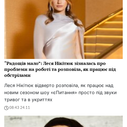
“Радощів мало”: Леся Нікітюк зізналась про
проблеми на роботі та розповіла, як працює під
обстрілами
Леся Нікітюк відверто розповіла, як працює над
новим сезоном шоу «єПитання» просто під звуки
тривог та в укриттях
08:43 24.11