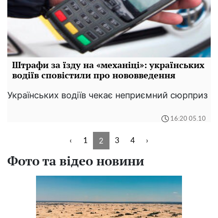
Штрафи за їзду на «механіці»: українських
водіїв сповістили про нововведення
Українських водіїв чекає неприємний сюрприз
16:20 05.10
2
‹
1
3
4
›
Фото та відео новини