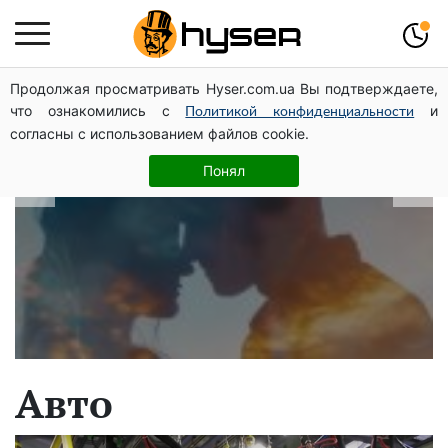
Продолжая просматривать Hyser.com.ua Вы подтверждаете,
В які дати народжуються найвірніші
что ознакомились с
и
Политикой конфиденциальности
чоловіки: краще одразу перевірити,
согласны с использованием файлов cookie.
щоб потім не страждати
Понял
Авто