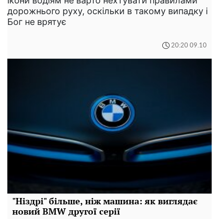
ікони водіям не варто нехтувати правилами
дорожнього руху, оскільки в такому випадку і
Бог не врятує
20:20 09.10
"Ніздрі" більше, ніж машина: як виглядає
новий BMW другої серії