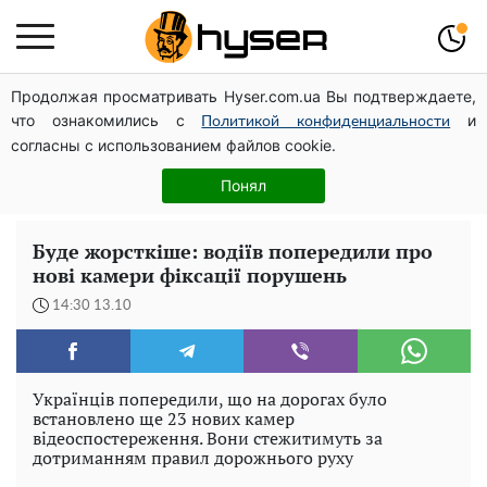
Продолжая просматривать Hyser.com.ua Вы подтверждаете,
Чи може Поштова площа стати головною точкою
что ознакомились с
и
входу до історичного Києва
Политикой конфиденциальности
согласны с использованием файлов cookie.
Дрони із націнкою: Олександр Конотопський вивів
мільйони оборонного бюджету через фіктивну фірму в
Понял
Естонії
Буде жорсткіше: водіїв попередили про
нові камери фіксації порушень
14:30 13.10
Українців попередили, що на дорогах було
встановлено ще 23 нових камер
відеоспостереження. Вони стежитимуть за
дотриманням правил дорожнього руху