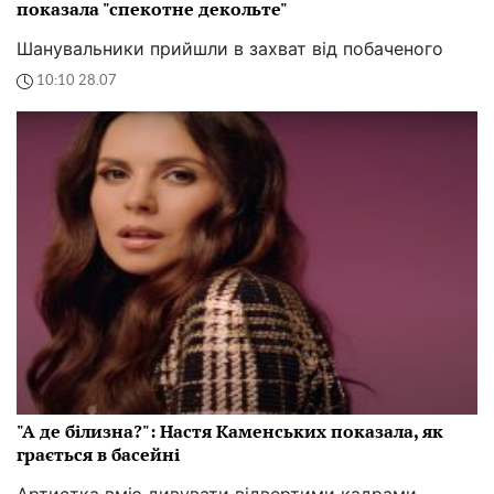
показала "спекотне декольте"
Шанувальники прийшли в захват від побаченого
10:10 28.07
"А де білизна?": Настя Каменських показала, як
грається в басейні