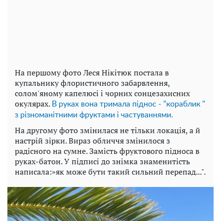
На першому фото Леся Нікітюк постала в
купальнику флористичного забарвлення,
солом'яному капелюсі і чорних сонцезахисних
окулярах.
В руках вона тримала піднос - "кораблик "
з різноманітними фруктами і частуваннями.
На другому фото змінилася не тільки локація, а й
настрій зірки. Вираз обличчя змінилося з
радісного на сумне. Замість фруктового підноса в
руках-батон. У підписі до знімка знаменитість
написала:»як може бути такий сильний перепад...".