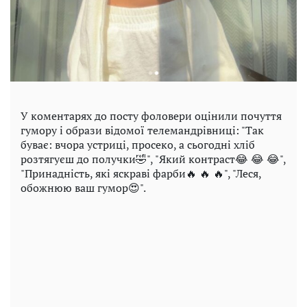
У коментарях до посту фоловери оцінили почуття
гумору і образи відомої телемандрівниці: "Так
буває: вчора устриці, просеко, а сьогодні хліб
розтягуєш до получки🤣", "Який контраст😂 😂 😂",
"Принадність, які яскраві фарби🔥 🔥 🔥", "Леся,
обожнюю ваш гумор😍".