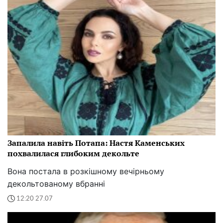
Запалила навіть Потапа: Настя Каменських
похвалилася глибоким декольте
Вона постала в розкішному вечірньому
декольтованому вбранні
12:20 27.07