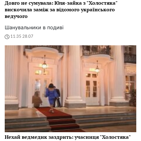
Довго не сумувала: Юля-зайка з "Холостяка"
вискочила заміж за відомого українського
ведучого
Шанувальники в подиві
11:35 28.07
Нехай ведмедик заздрить: учасниця "Холостяка"