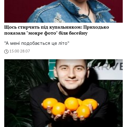
Щось стирчить під купальником: Приходько
показала "мокре фото" біля басейну
"А мені подобається це літо"
15:00 28.07