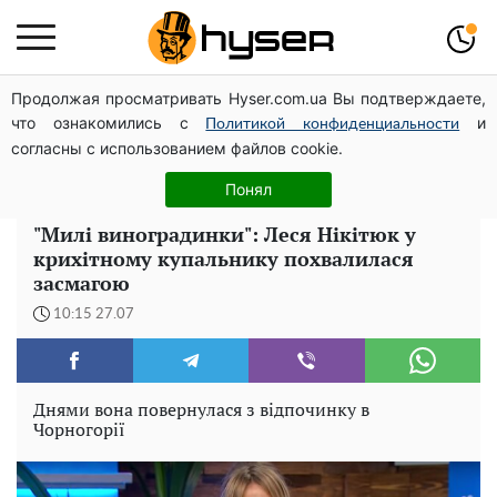
Продолжая просматривать Hyser.com.ua Вы подтверждаете,
Гола Олена Тополя у цікавих позах змусила відвисати
что ознакомились с
и
щелепи: злив відео – було лише початком
Политикой конфиденциальности
согласны с использованием файлов cookie.
Олена Тополя злив відео – це далеко не все: фронтмен
"Антитіла" Тарас Тополя став наступним
Понял
"Милі виноградинки": Леся Нікітюк у
крихітному купальнику похвалилася
засмагою
10:15 27.07
Днями вона повернулася з відпочинку в
Чорногорії