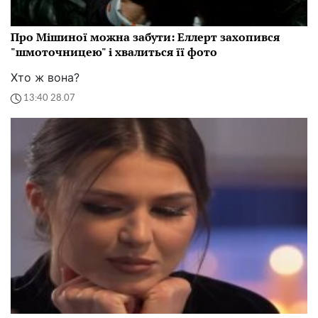
Про Мішиної можна забути: Еллерт захопився
"шмоточницею" і хвалиться її фото
Хто ж вона?
13:40 28.07