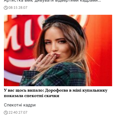
Артистка вміє дивувати відвертими кадрами...
08:15 28.07
У вас щось випало: Дорофєєва в міні купальнику
показала спекотні скачки
Спекотні кадри
22:40 27.07