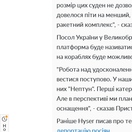
розмір цих суден не дозво
довелося піти на менший,
ракетний комплекс", - ска
Посол України у Великобр
платформа буде називатис
на кораблях буде можливо
"Робота над удосконалення
вестися поступово. У наш
них "Нептун". Перші катер
Але в перспективі ми пла
оснащення", - сказав Прис
Раніше Hyser писав про т
депортацію росіян.