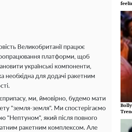
feeli
овість Великобританії працює
оопрацювання платформи, щоб
ановити українські компоненти,
яка необхідна для додачі ракетним
сті.
єприпасу, ми, ймовірно, будемо мати
Bolly
кету "земля-земля". Ми спостерігаємо
Tren
ю "Нептуном", який після повного
здатним ракетним комплексом. Але