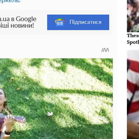
еркель.
.ua в Google
Підписатися
іші новини!
Thes
Spotl