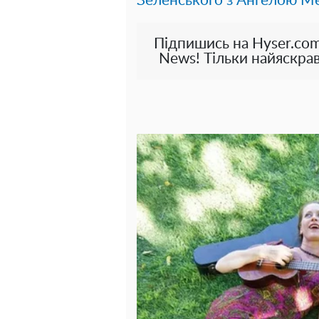
Зеленського з Ангелою М
Підпишись на Hyser.com
News! Тільки найяскрав