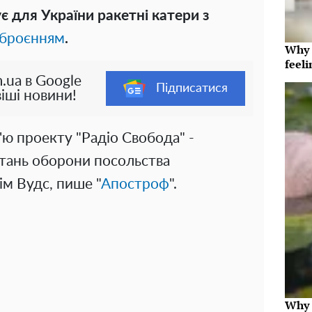
є для України ракетні катери з
зброєнням
.
Why t
feeli
.ua в Google
Підписатися
іші новини!
'ю проекту "Радіо Свобода" -
итань оборони посольства
ім Вудс, пише "
Апостроф
".
Why t