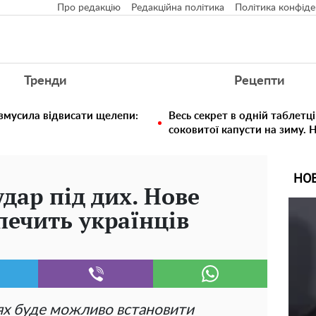
Про редакцію
Редакційна політика
Політика конфіде
Тренди
Рецепти
 змусила відвисати щелепи:
Весь секрет в одній таблетці
соковитої капусти на зиму. 
НО
дар під дих. Нове
печить українців
ях буде можливо встановити