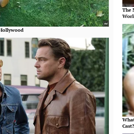
The 
Worl
What
Cast