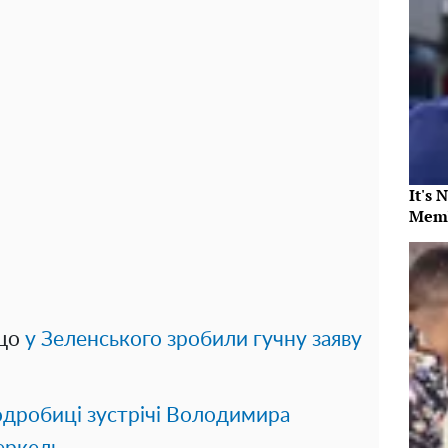
It's 
Memb
 що
у Зеленського зробили гучну заяву
одробиці зустрічі Володимира