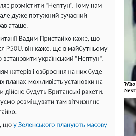
ляє розмістити "Нептун". Тому нам
 але дуже потужний сучасний
зав аташе.
итанії Вадим Пристайко каже, що
я P50U. він каже, що в майбутньому
 встановити український "Нептун".
м катерів і озброєння на них буде
их планах-можливість установки на
Who 
Next
и дійсно будуть Британські ракети.
нуємо розміщувати там вітчизняне
тайко.
е, що
у Зеленського планують масову