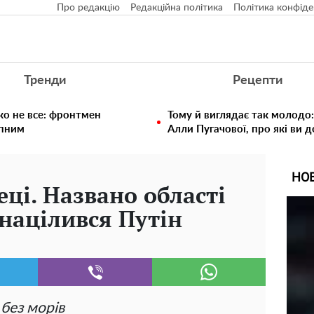
Про редакцію
Редакційна політика
Політика конфіде
Тренди
Рецепти
ко не все: фронтмен
Тому й виглядає так молодо:
упним
Алли Пугачової, про які ви 
НО
еці. Названо області
 націлився Путін
без морів