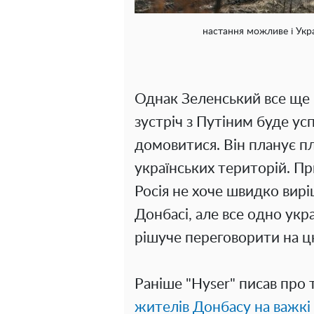
настання можливе і Укра
Однак Зеленський все ще в
зустріч з Путіним буде ус
домовитися. Він планує п
українських територій. Пр
Росія не хоче швидко вирі
Донбасі, але все одно ук
рішуче переговорити на ц
Раніше "Hyser" писав про 
жителів Донбасу на важкі 