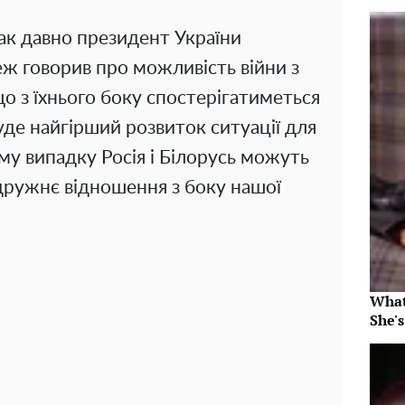
так давно президент України
ж говорив про можливість війни з
що з їхнього боку спостерігатиметься
буде найгірший розвиток ситуації для
ому випадку Росія і Білорусь можуть
 дружнє відношення з боку нашої
What
She's