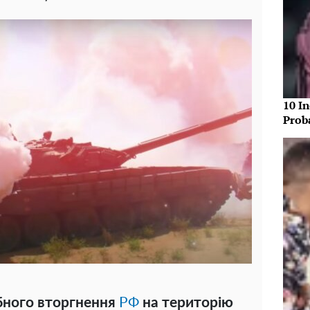
10 In
Prob
бного вторгнення
РФ
на територію