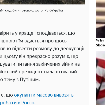
їні слід бути готовою, фото: РБК-Україна
ірить у краще і сподівається, що
Why 
пішною і їм вдасться про щось
Show
лавно підвести розмову до деокупації
и цьому він прекрасно розуміє, що
шувати питання закінчення війни на
раїнський президент налаштований
ю тему з Путіним.
те, що
окупанти масово вивозять
роботи в Росію.