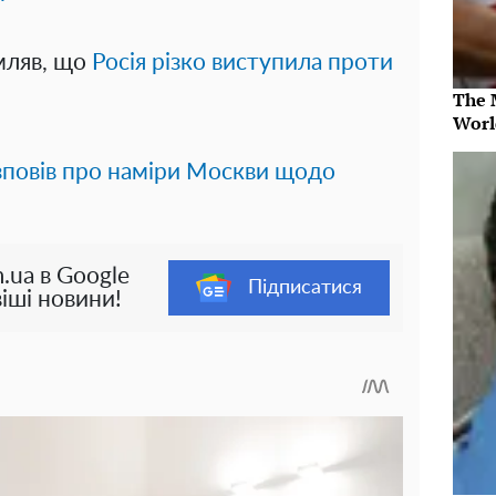
мляв, що
Росія різко виступила проти
The 
Worl
зповів про наміри Москви щодо
.ua в Google
Підписатися
іші новини!