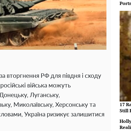
Port
оза вторгнення РФ для півдня і сходу
а російські війська можуть
 Донецьку, Луганську,
17 R
ьку, Миколаївську, Херсонську та
Still 
словами, Україна ризикує залишитися
Holl
Reali