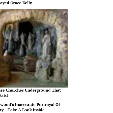
rayed Grace Kelly
are Churches Underground That
Exist
ywood's Inaccurate Portrayal Of
ty – Take A Look Inside