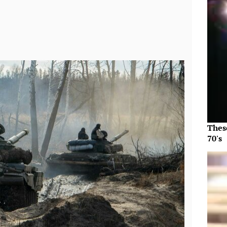
Thes
70's