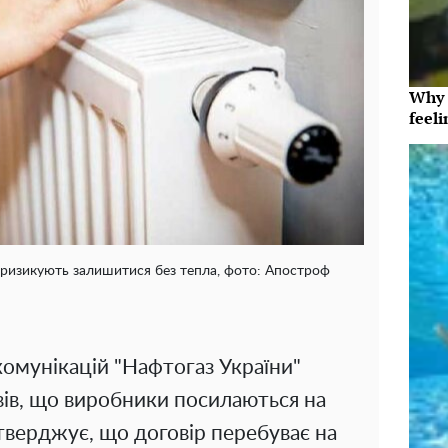
Why t
feeli
и ризикують залишитися без тепла, фото: Апостроф
комунікацій "Нафтогаз України"
ів, що виробники посилаються на
 стверджує, що договір перебуває на