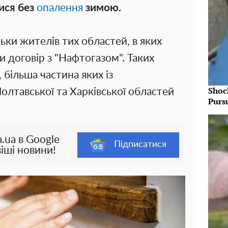
ися без
опалення
зимою.
ільки жителів тих областей, в яких
 договір з "Нафтогазом". Таких
 більша частина яких із
Shoc
Полтавської та Харківської областей
Purs
.ua в Google
Підписатися
іші новини!