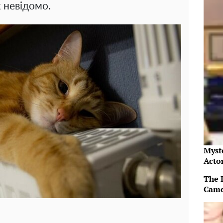
 невідомо.
Myst
Acto
The 
Came