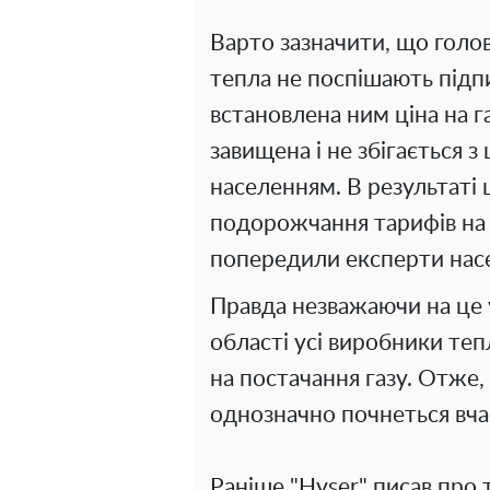
Варто зазначити, що голо
тепла не поспішають підпи
встановлена ним ціна на г
завищена і не збігається з
населенням. В результаті
подорожчання тарифів на 
попередили експерти нас
Правда незважаючи на це 
області усі виробники те
на постачання газу. Отже,
однозначно почнеться вча
Раніше "Hyser" писав про 