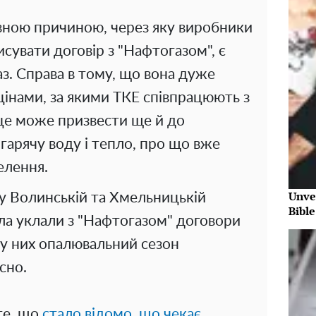
вною причиною, через яку виробники
сувати договір з "Нафтогазом", є
аз. Справа в тому, що вона дуже
 цінами, за якими ТКЕ співпрацюють з
 це може призвести ще й до
гарячу воду і тепло, про що вже
елення.
Unve
у Волинській та Хмельницькій
Bibl
пла уклали з "Нафтогазом" договори
 у них опалювальний сезон
сно.
те, що
стало відомо, що чекає