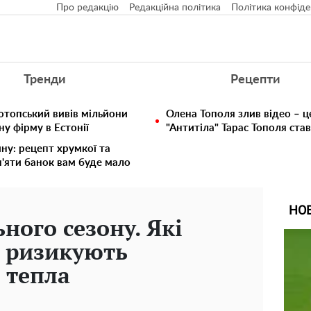
Про редакцію
Редакційна політика
Політика конфіде
Тренди
Рецепти
отопський вивів мільйони
Олена Тополя злив відео – ц
у фірму в Естонії
"Антитіла" Тарас Тополя ста
ину: рецепт хрумкої та
п'яти банок вам буде мало
НО
ного сезону. Які
и ризикують
 тепла