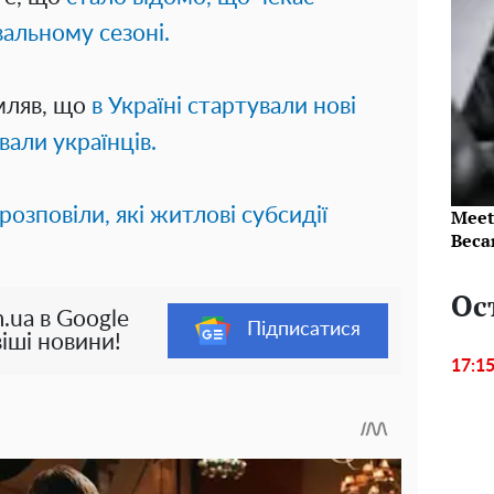
вальному сезоні.
мляв, що
в Україні стартували нові
вали українців.
розповіли, які житлові субсидії
Meet
Beca
Ос
.ua в Google
Підписатися
іші новини!
17:1