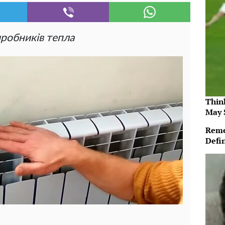
иробників тепла
Thin
May 
Reme
Defi