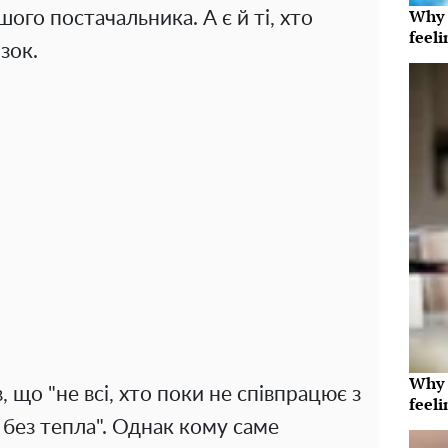
Why t
ншого постачальника. А є й ті, хто
feeli
зок.
Why t
 що "не всі, хто поки не співпрацює з
feeli
 без тепла". Однак кому саме