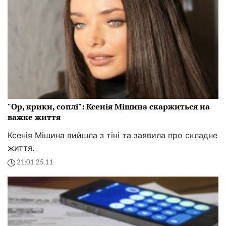
"Ор, крики, соплі": Ксенія Мішина скаржиться на
важке життя
Ксенія Мішина вийшла з тіні та заявила про складне
життя.
21:01 25.11