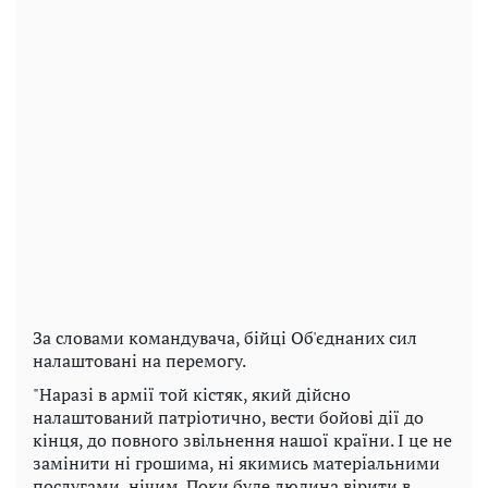
За словами командувача, бійці Об'єднаних сил
налаштовані на перемогу.
"Наразі в армії той кістяк, який дійсно
налаштований патріотично, вести бойові дії до
кінця, до повного звільнення нашої країни. І це не
замінити ні грошима, ні якимись матеріальними
послугами, нічим. Поки буде людина вірити в