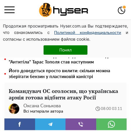
Продолжая просматривать Hyser.com.ua Вы подтверждаете,
Посол ОБСЄ вдруге відвідав місце російського удару
что ознакомились с
и
по житловому будинку на Подолі
Политикой конфиденциальности
согласны с использованием файлов cookie.
Гола Олена Тополя у цікавих позах змусила відвисати
щелепи: злив відео – було лише початком
Понял
Олена Тополя злив відео – це далеко не все: фронтмен
"Антитіла" Тарас Тополя став наступним
Його доведеться просто вилити: скільки можна
зберігати бензин у пластиковій каністрі
Командувач ОС оголосив, що українська
армія готова відбити атаку Росії
Оксана Сонькова
08:00 03.11
Всі матеріали автора