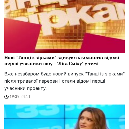
Нові "Танці з зірками" здивують кожного: відомі
перші учасники шоу – "Ліга Сміху" у темі
Вже незабаром буде новий випуск "Танці із зірками"
після тривалої перерви і стали відомі перші
учасники проекту.
19:39 24.11