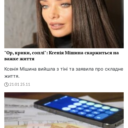
"Ор, крики, соплі": Ксенія Мішина скаржиться на
важке життя
Ксенія Мішина вийшла з тіні та заявила про складне
життя.
21:01 25.11