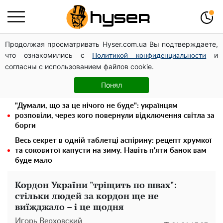
Продолжая просматривать Hyser.com.ua Вы подтверждаете,
Стрілянина на заправці заради розваги: син одіозного
что ознакомились с
и
ексрегіонала випорхнув з СІЗО за смішні гроші вже
Политикой конфиденциальности
согласны с использованием файлов cookie.
наступного дня
Гола Олена Тополя у цікавих позах змусила відвисати
Понял
щелепи: злив відео – було лише початком
"Думали, що за це нічого не буде": українцям
розповіли, через кого повернули відключення світла за
борги
Весь секрет в одній таблетці аспірину: рецепт хрумкої
та соковитої капусти на зиму. Навіть п'яти банок вам
буде мало
Кордон України "тріщить по швах":
стільки людей за кордон ще не
виїжджало – і це щодня
Игорь Верховский