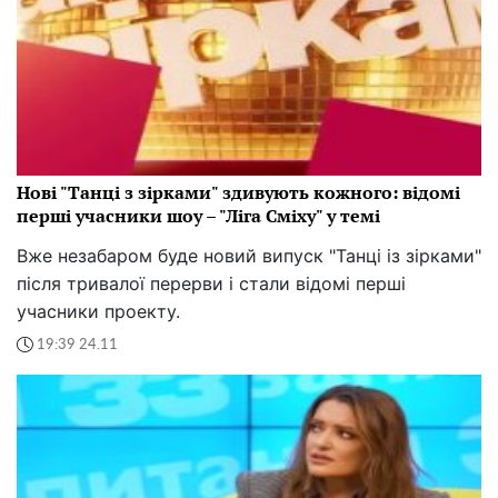
Нові "Танці з зірками" здивують кожного: відомі
перші учасники шоу – "Ліга Сміху" у темі
Вже незабаром буде новий випуск "Танці із зірками"
після тривалої перерви і стали відомі перші
учасники проекту.
19:39 24.11