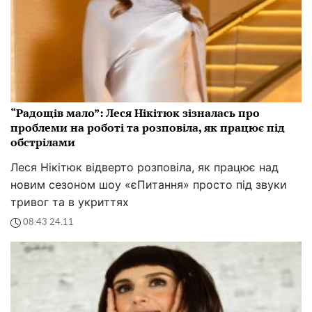
“Радощів мало”: Леся Нікітюк зізналась про
проблеми на роботі та розповіла, як працює під
обстрілами
Леся Нікітюк відверто розповіла, як працює над
новим сезоном шоу «єПитання» просто під звуки
тривог та в укриттях
08:43 24.11