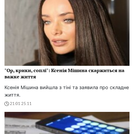
"Ор, крики, соплі": Ксенія Мішина скаржиться на
важке життя
Ксенія Мішина вийшла з тіні та заявила про складне
життя.
21:01 25.11