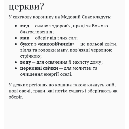
церкви?
У святкову корзинку на Медовий Спас кладуть:
мед
— символ здоров’я, праці та Божого
благословення;
мак
— оберіг від злих сил;
букет з «маковійчиків»
— це польові квіти,
зілля та головки маку, пов’язані червоною
стрічкою;
воду
— для освячення й захисту дому;
церковні свічки
— для молитви та
очищення енергії оселі.
У деяких регіонах до кошика також кладуть хліб,
нові овочі, трави, які потім сушать і зберігають як
оберіг.