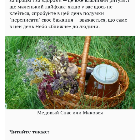
за працю і за здоров’я — це вже важливий ритуал. І
ще маленький лайфхак: якщо у вас щось не
клеїться, спробуйте в цей день подумки
"переписати" своє бажання — вважається, що саме
в цей день Небо «ближче» до людини.
Медовый Спас или Маковея
Читайте также: