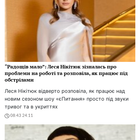
“Радощів мало”: Леся Нікітюк зізналась про
проблеми на роботі та розповіла, як працює під
обстрілами
Леся Нікітюк відверто розповіла, як працює над
новим сезоном шоу «єПитання» просто під звуки
тривог та в укриттях
08:43 24.11