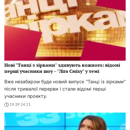
Нові "Танці з зірками" здивують кожного: відомі
перші учасники шоу – "Ліга Сміху" у темі
Вже незабаром буде новий випуск "Танці із зірками"
після тривалої перерви і стали відомі перші
учасники проекту.
19:39 24.11