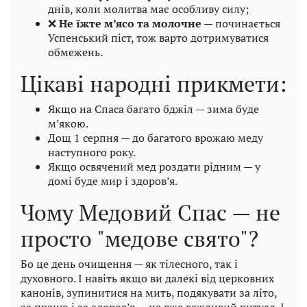
днів, коли молитва має особливу силу;
❌
Не їжте м’ясо та молочне
— починається
Успенський піст, тож варто дотримуватися
обмежень.
Цікаві народні прикмети:
Якщо на Спаса багато бджіл — зима буде
м’якою.
Дощ 1 серпня — до багатого врожаю меду
наступного року.
Якщо освячений мед роздати рідним — у
домі буде мир і здоров’я.
Чому Медовий Спас — не
просто "медове свято"?
Бо це день очищення — як тілесного, так і
духовного. І навіть якщо ви далекі від церковних
канонів, зупинитися на мить, подякувати за літо,