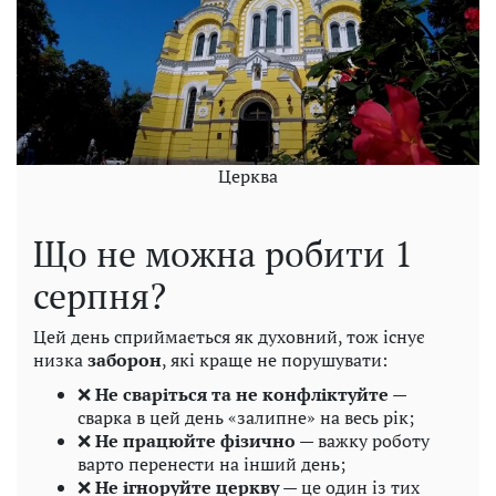
Церква
Що не можна робити 1
серпня?
Цей день сприймається як духовний, тож існує
низка
заборон
, які краще не порушувати:
❌
Не сваріться та не конфліктуйте
—
сварка в цей день «залипне» на весь рік;
❌
Не працюйте фізично
— важку роботу
варто перенести на інший день;
❌
Не ігноруйте церкву
— це один із тих