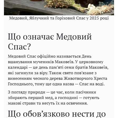
Медовий, Яблучний та Горіховий Спас у 2025 році
Що означає Медовий
Спас?
Медовий Спас офіційно називається День
вшанування мучеників Маковеїв. У церковному
календарі — це день пам’яті семи братів Маковеїв,
які загинули за віру. Також свято пов’язане з
винесенням чесного дерева Животворчого Хреста
Господнього, тому ще одна назва — Спас на воді.
З погляду природи — це час, коли пасічники
збирають перший мед, а господині — готують
макові страви та несуть їх на освячення.
Що обов’язково нести до