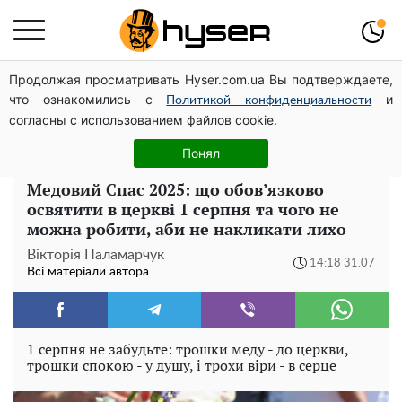
Продолжая просматривать Hyser.com.ua Вы подтверждаете,
Гола Олена Тополя у цікавих позах змусила відвисати
что ознакомились с
и
щелепи: злив відео – було лише початком
Политикой конфиденциальности
согласны с использованием файлов cookie.
Олена Тополя злив відео – це далеко не все: фронтмен
"Антитіла" Тарас Тополя став наступним
Понял
Медовий Спас 2025: що обов’язково
освятити в церкві 1 серпня та чого не
можна робити, аби не накликати лихо
Вікторія Паламарчук
14:18 31.07
Всі матеріали автора
1 серпня не забудьте: трошки меду - до церкви,
трошки спокою - у душу, і трохи віри - в серце