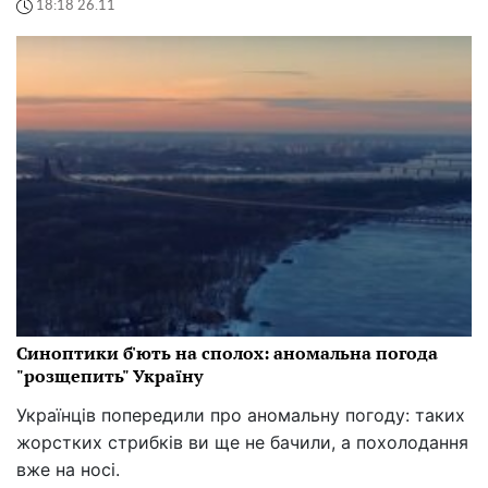
18:18 26.11
Синоптики б'ють на сполох: аномальна погода
"розщепить" Україну
Українців попередили про аномальну погоду: таких
жорстких стрибків ви ще не бачили, а похолодання
вже на носі.