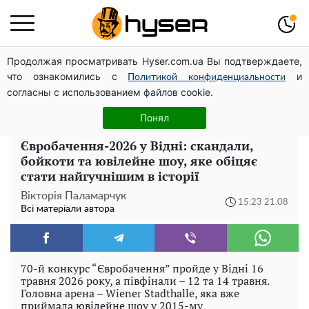
Продолжая просматривать Hyser.com.ua Вы подтверждаете,
Посол ОБСЄ вдруге відвідав місце російського удару
что ознакомились с
и
по житловому будинку на Подолі
Политикой конфиденциальности
согласны с использованием файлов cookie.
Його доведеться просто вилити: скільки можна
зберігати бензин у пластиковій каністрі
Понял
Євробачення-2026 у Відні: скандали,
бойкоти та ювілейне шоу, яке обіцяє
стати найгучнішим в історії
Вікторія Паламарчук
15:23 21.08
Всі матеріали автора
70-й конкурс “Євробачення” пройде у Відні 16
травня 2026 року, а півфінали – 12 та 14 травня.
Головна арена – Wiener Stadthalle, яка вже
приймала ювілейне шоу у 2015-му