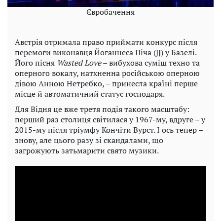
Євробачення
Австрія отримала право приймати конкурс після
перемоги виконавця Йоганнеса Піча (JJ) у Базелі.
Його пісня
Wasted Love
– вибухова суміш техно та
оперного вокалу, натхненна російською оперною
дівою Анною Нетребко, – принесла країні перше
місце й автоматичний статус господаря.
Для Відня це вже третя подія такого масштабу:
перший раз столиця світилася у 1967-му, вдруге – у
2015-му після тріумфу Кончіти Вурст. І ось тепер –
знову, але цього разу зі скандалами, що
загрожують затьмарити свято музики.