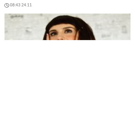
08:43 24.11
Джамала зізналась, хто змагатиметься за Україну
на "Євробаченні-2026"
Джамала розповіла перші подробиці про нацвідбір
на "Євробачення-2026" і, схоже, цього року
українців чекає несподівано сильний склад