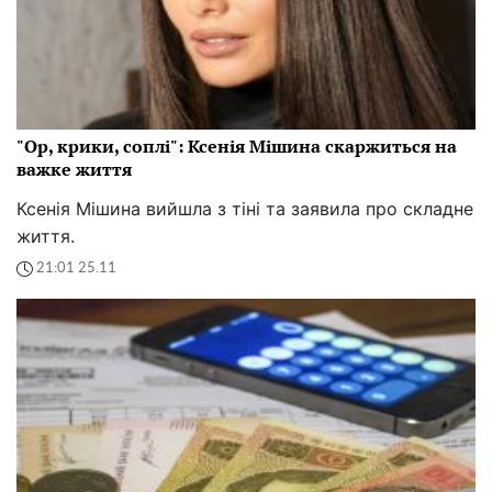
"Ор, крики, соплі": Ксенія Мішина скаржиться на
важке життя
Ксенія Мішина вийшла з тіні та заявила про складне
життя.
21:01 25.11