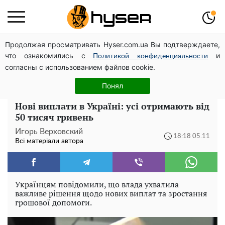
Продолжая просматривать Hyser.com.ua Вы подтверждаете,
Як учасник бойових дій може оформити пільгу на
что ознакомились с
и
оплату комунальних послуг: інструкція
Политикой конфиденциальности
согласны с использованием файлов cookie.
Тому й виглядає так молодо: 5 простих та улюблених
страв Алли Пугачової, про які ви достеменно не знали
Понял
Нові виплати в Україні: усі отримають від
50 тисяч гривень
Игорь Верховский
18:18 05.11
Всі матеріали автора
Українцям повідомили, що влада ухвалила
важливе рішення щодо нових виплат та зростання
грошової допомоги.