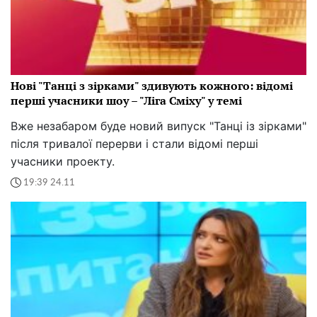
Нові "Танці з зірками" здивують кожного: відомі
перші учасники шоу – "Ліга Сміху" у темі
Вже незабаром буде новий випуск "Танці із зірками"
після тривалої перерви і стали відомі перші
учасники проекту.
19:39 24.11