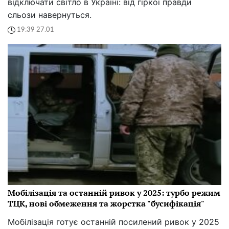
відключати світло в Україні: від гіркої правди
сльози навернуться.
19:39 27.01
Мобілізація та останній ривок у 2025: турбо режим
ТЦК, нові обмеження та жорстка "бусифікація"
Мобілізація готує останній посилений ривок у 2025