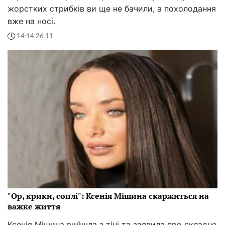
жорстких стрибків ви ще не бачили, а похолодання
вже на носі.
14:14 26.11
"Ор, крики, соплі": Ксенія Мішина скаржиться на
важке життя
Ксенія Мішина вийшла з тіні та заявила про складне