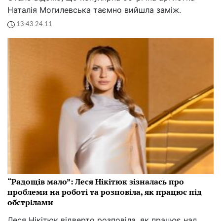
Наталія Могилевська таємно вийшла заміж.
13:43 24.11
“Радощів мало”: Леся Нікітюк зізналась про
проблеми на роботі та розповіла, як працює під
обстрілами
Леся Нікітюк відверто розповіла, як працює над