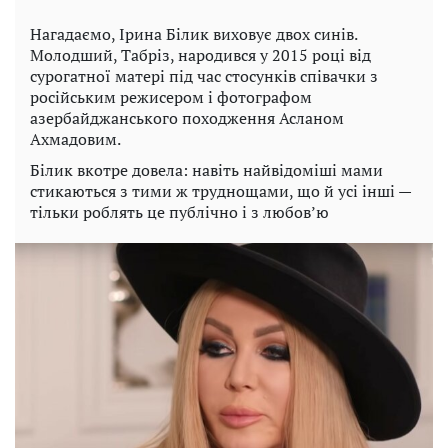
Нагадаємо, Ірина Білик виховує двох синів.
Молодший, Табріз, народився у 2015 році від
сурогатної матері під час стосунків співачки з
російським режисером і фотографом
азербайджанського походження Асланом
Ахмадовим.
Білик вкотре довела: навіть найвідоміші мами
стикаються з тими ж труднощами, що й усі інші —
тільки роблять це публічно і з любов’ю