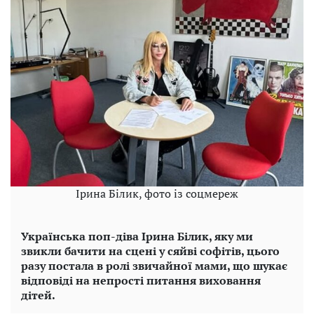
Ірина Білик, фото із соцмереж
Українська поп-діва Ірина Білик, яку ми
звикли бачити на сцені у сяйві софітів, цього
разу постала в ролі звичайної мами, що шукає
відповіді на непрості питання виховання
дітей.