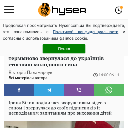
Продолжая просматривать Hyser.com.ua Вы подтверждаете,
Дрони із націнкою: Олександр Конотопський вивів
что ознакомились с
и
мільйони оборонного бюджету через фіктивну фірму в
Политикой конфиденциальности
согласны с использованием файлов cookie.
Естонії
Понял
"Як відучити без сліз?": Ірина Білик
термыново звернулася до українців
стосовно молодшого сина
Вікторія Паламарчук
14:00 06.11
Всі матеріали автора
Ірина Білик поділилася зворушливим відео з
сином і звернулася до своїх підписників із
несподіваним запитанням про виховання дітей