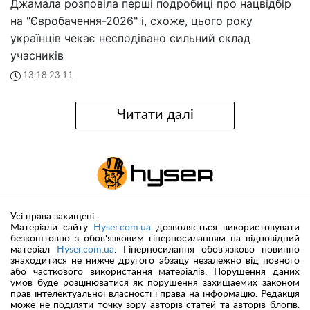
Джамала розповіла перші подробиці про нацвідбір
на "Євробачення-2026" і, схоже, цього року
українців чекає несподівано сильний склад
учасників
13:18 23.11
Читати далі
Усі права захищені.
Матеріали сайту
Hyser.com.ua
дозволяється використовувати
безкоштовно з обов'язковим гіперпосиланням на відповідний
матеріал
Hyser.com.ua
. Гіперпосилання обов'язково повинно
знаходитися не нижче другого абзацу незалежно від повного
або часткового використання матеріалів. Порушення даних
умов буде розцінюватися як порушення захищаемих законом
прав інтелектуальної власності і права на інформацію. Редакція
може не поділяти точку зору авторів статей та авторів блогів.