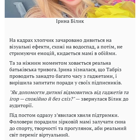
Ірина Білик
На кадрах хлопчик зачаровано дивиться на
візуальні ефекти, схожі на водоспад, а потім, не
стримуючи емоцій, кидається мамі в обійми.
Та за ніжним моментом ховається реальна
батьківська тривога. Ірина зізналася, що Табріз
проводить занадто багато часу з гаджетами, і
вирішила запитати поради у своїх підписників.
"Як допомогти дитині відмовитись від гаджетів та
ігор — спокійно й без сліз?"
— звернулася Білик до
аудиторії.
Під постом одразу з’явилася хвиля підтримки.
Фоловери порадили зірковій мамі залучати сина
до спорту, творчості та прогулянок, аби реальний
світ переміг віртуальний.