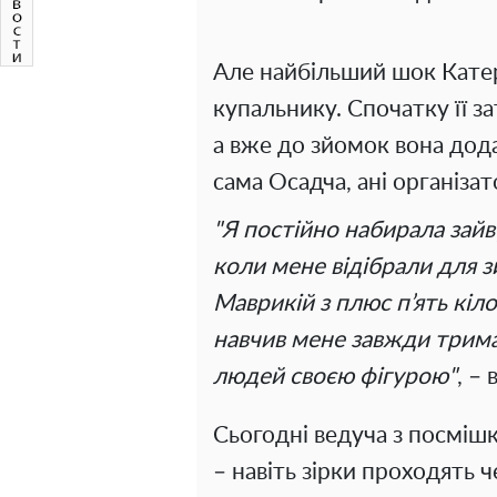
Але найбільший шок Катер
купальнику. Спочатку її з
а вже до зйомок вона дода
сама Осадча, ані організат
"Я постійно набирала зайву
коли мене відібрали для з
Маврикій з плюс п’ять кіл
навчив мене завжди трима
людей своєю фігурою"
, –
Сьогодні ведуча з посмішк
– навіть зірки проходять 