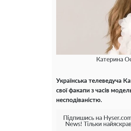
Катерина Ос
Українська телеведуча К
свої факапи з часів модел
несподіваністю.
Підпишись на Hyser.com
News! Тільки найяскрав