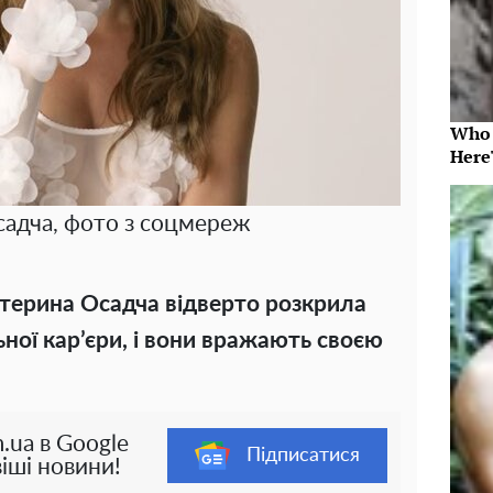
Who 
Here
адча, фото з соцмереж
атерина Осадча відверто розкрила
ьної кар’єри, і вони вражають своєю
.ua в Google
Підписатися
іші новини!