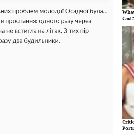
овних проблем молодої Осадчої була…
What
Cast
не проспання: одного разу через
а не встигла на літак. З тих пір
разу два будильники.
Crit
Port