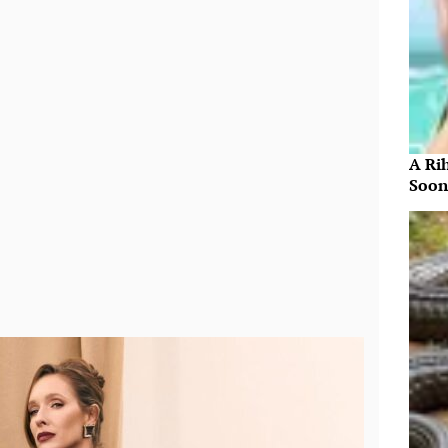
A Ri
Soon