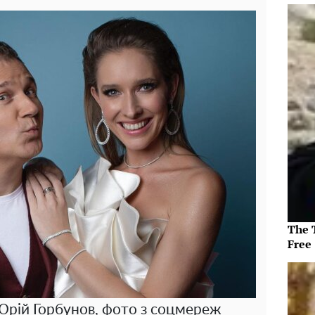
The T
Free
Юрій Горбунов, фото з соцмереж