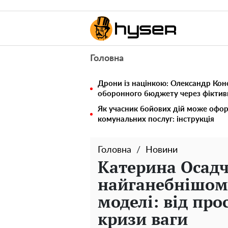
Головна
Дрони із націнкою: Олександр Кон
оборонного бюджету через фіктивн
Як учасник бойових дій може офор
комунальних послуг: інструкція
Головна
Новини
Катерина Осадч
найганебнішому
моделі: від про
кризи ваги