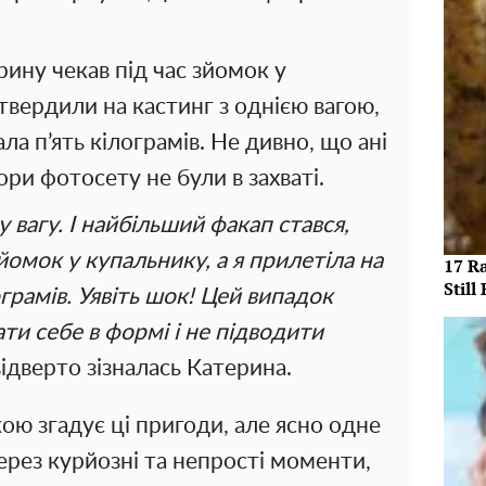
ину чекав під час зйомок у
атвердили на кастинг з однією вагою,
ла п’ять кілограмів. Не дивно, що ані
ори фотосету не були в захваті.
 вагу. І найбільший факап стався,
йомок у купальнику, а я прилетіла на
17 R
Still 
ограмів. Уявіть шок! Цей випадок
ти себе в формі і не підводити
 відверто зізналась Катерина.
ою згадує ці пригоди, але ясно одне
через курйозні та непрості моменти,