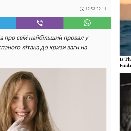
12:53 22.11
а про свій найбільший провал у
спаного літака до кризи ваги на
Is T
Findi