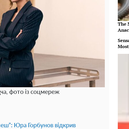
The 
Anac
Sens
Most
ча, фото із соцмереж
еш”: Юра Горбунов відкрив