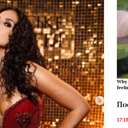
Why t
feeli
По
17:1