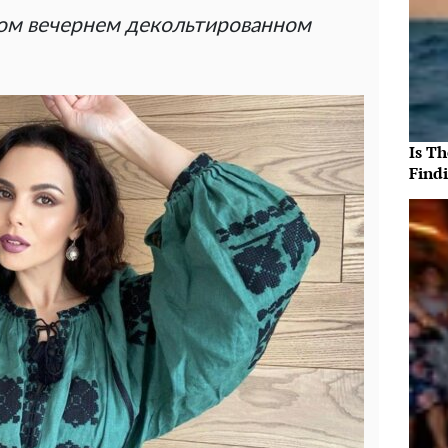
ом вечернем декольтированном
Is T
Findi