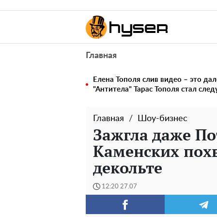
Главная
Елена Тополя слив видео – это дал
"Антитела" Тарас Тополя стал сл
Главная
Шоу-бизнес
Зажгла даже По
Каменских похв
декольте
12:20 27.07