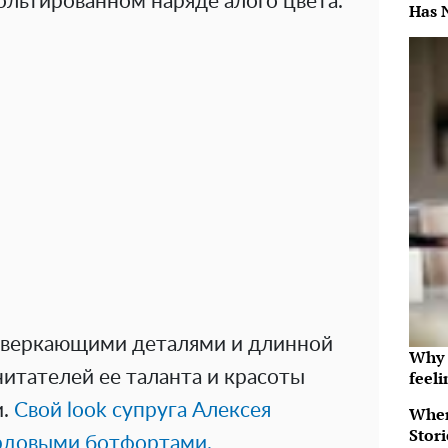
льтированном наряде алого цвета.
Has 
сверкающими деталями и длинной
Why t
итателей ее таланта и красоты
feeli
.
Свой look супруга Алексея
When
Stor
рдовыми ботфортами.