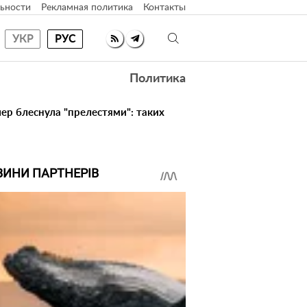
ьности
Рекламная политика
Контакты
УКР
РУС
Политика
ер блеснула "прелестями": таких
ВИНИ ПАРТНЕРІВ