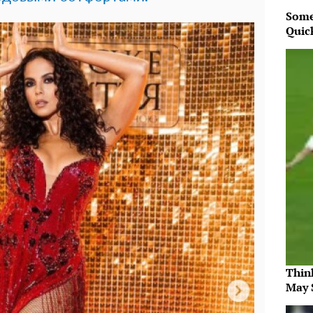
Some
Quic
Thin
May 