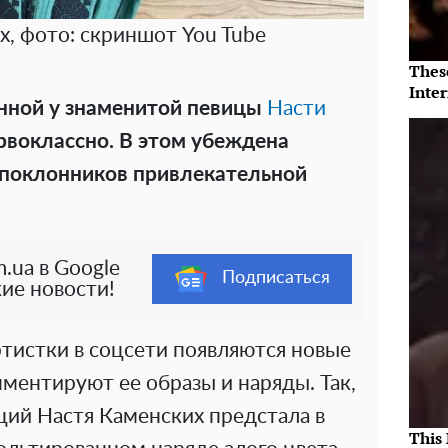
х, фото: скриншот You Tube
Thes
Inte
нной у знаменитой певицы
Насти
рвоклассно. В этом убеждена
поклонников привлекательной
.ua в Google
Подписаться
ие новости!
ртистки в соцсети появляются новые
ментируют ее образы и наряды. Так,
ций Настя Каменских предстала в
This