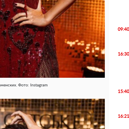
09:4
16:3
менских. Фото: Instagram
15:4
16:2