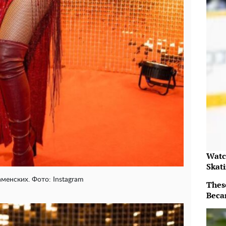
Watc
Skat
менских. Фото: Instagram
Thes
Beca