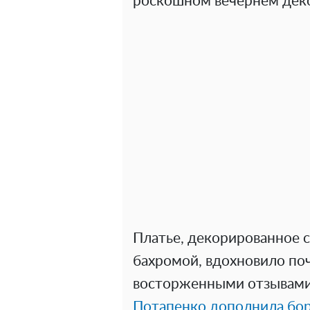
роскошном вечернем деко
Платье, декорированное 
бахромой, вдохновило поч
восторженными отзывами
Потапенко дополнила бо