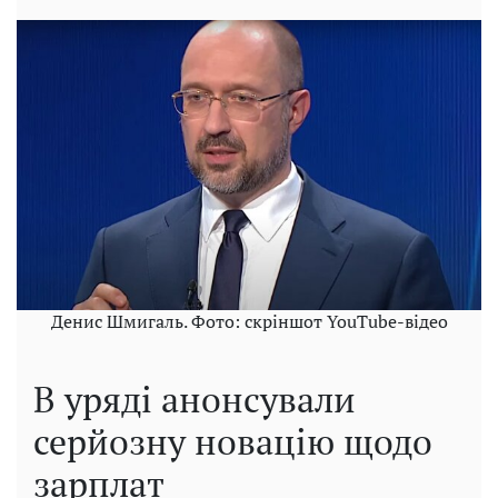
Денис Шмигаль. Фото: скріншот YouTube-відео
В уряді анонсували
серйозну новацію щодо
зарплат