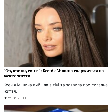
"Ор, крики, соплі": Ксенія Мішина скаржиться на
важке життя
Ксенія Мішина вийшла з тіні та заявила про складне
життя.
21:01 25.11