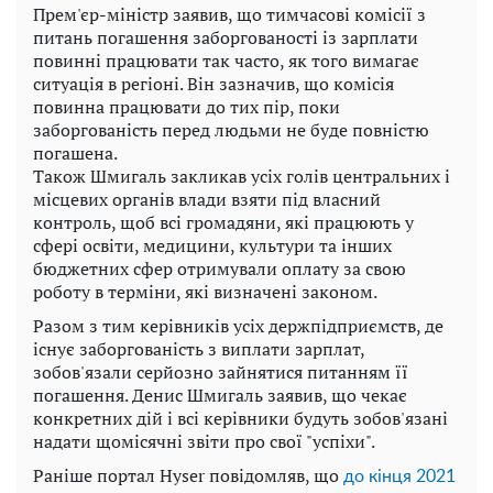
Прем'єр-міністр заявив, що тимчасові комісії з
питань погашення заборгованості із зарплати
повинні працювати так часто, як того вимагає
ситуація в регіоні. Він зазначив, що комісія
повинна працювати до тих пір, поки
заборгованість перед людьми не буде повністю
погашена.
Також Шмигаль закликав усіх голів центральних і
місцевих органів влади взяти під власний
контроль, щоб всі громадяни, які працюють у
сфері освіти, медицини, культури та інших
бюджетних сфер отримували оплату за свою
роботу в терміни, які визначені законом.
Разом з тим керівників усіх держпідприємств, де
існує заборгованість з виплати зарплат,
зобов'язали серйозно зайнятися питанням її
погашення. Денис Шмигаль заявив, що чекає
конкретних дій і всі керівники будуть зобов'язані
надати щомісячні звіти про свої "успіхи".
Раніше портал Hyser повідомляв, що
до кінця 2021