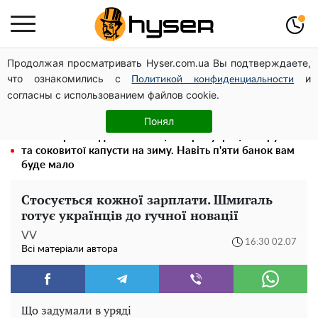
Продолжая просматривать Hyser.com.ua Вы подтверждаете,
Олена Тополя злив відео – це далеко не все: фронтмен
что ознакомились с
и
"Антитіла" Тарас Тополя став наступним
Политикой конфиденциальности
согласны с использованием файлов cookie.
Повністю гола Анна Трінчер блиснула "принадами":
таких розмірів ви ще не бачили
Понял
Весь секрет в одній таблетці аспірину: рецепт хрумкої
та соковитої капусти на зиму. Навіть п'яти банок вам
буде мало
Стосується кожної зарплати. Шмигаль
готує українців до гучної новації
VV
16:30 02.07
Всі матеріали автора
Що задумали в уряді