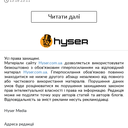
13:18 23.11
Читати далі
Усі права захищені.
Матеріали сайту
Hyser.com.ua
дозволяється використовувати
безкоштовно з обов'язковим гіперпосиланням на відповідний
матеріал
Hyser.com.ua
. Гіперпосилання обов'язково повинно
знаходитися не нижче другого абзацу незалежно від повного
або часткового використання матеріалів. Порушення даних
умов буде розцінюватися як порушення захищаемих законом
прав інтелектуальної власності і права на інформацію. Редакція
може не поділяти точку зору авторів статей та авторів блогів.
Відповідальність за зміст реклами несуть рекламодавці.
Hyser Media
Адреса редакції