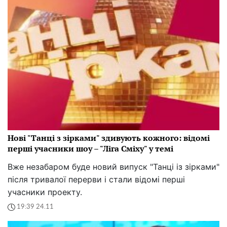
Нові "Танці з зірками" здивують кожного: відомі
перші учасники шоу – "Ліга Сміху" у темі
Вже незабаром буде новий випуск "Танці із зірками"
після тривалої перерви і стали відомі перші
учасники проекту.
19:39 24.11