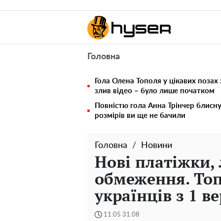
Головна
Гола Олена Тополя у цікавих позах
злив відео – було лише початком
Повністю гола Анна Трінчер блисн
розмірів ви ще не бачили
Головна
Новини
Нові платіжки, 
обмеження. Топ
українців з 1 в
11:05 31.08