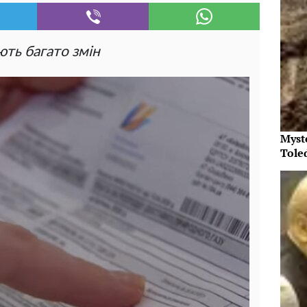
ють багато змін
Myst
Tole