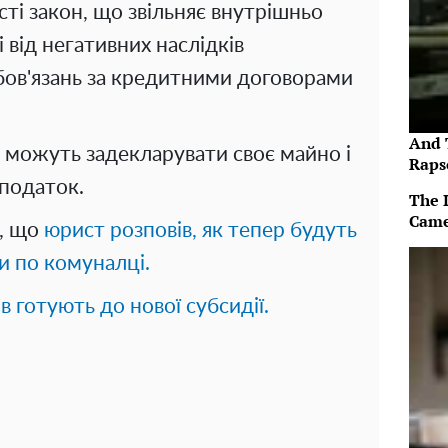
сті закон, що звільняє внутрішньо
 від негативних наслідків
бов'язань за кредитними договорами
And 
і можуть задекларувати своє майно і
Raps
 податок.
The 
Came
е, що
юрист розповів, як тепер будуть
и по комуналці.
в готують до нової субсидії.