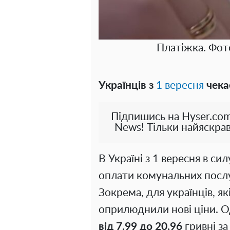
Платіжка. Фот
Українців з
1 вересня
чекає
Підпишись на Hyser.com
News! Тільки найяскрав
В Україні з 1 вересня в си
оплати комунальних послуг
Зокрема, для українців, як
оприлюднили нові ціни. О
від 7,99 до 20,96
гривні за