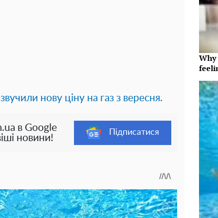
Why t
feeli
звучили нову ціну на газ з вересня.
.ua в Google
Підписатися
іші новини!