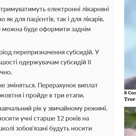
 отримуватимуть електронні лікарняні
 як для пацієнтів, так і для лікарів.
 не можна буде оформити заднім
ріод перепризначення субсидій. У
ьшості одержувачам субсидій її
чно.
 не зміняться. Перерахунок виплат
8 Co
 жовтня і пройде в три етапи.
True
навчальний рік у звичайному режимі.
носити учні старше 12 років на
школі зобов'язані будуть носити