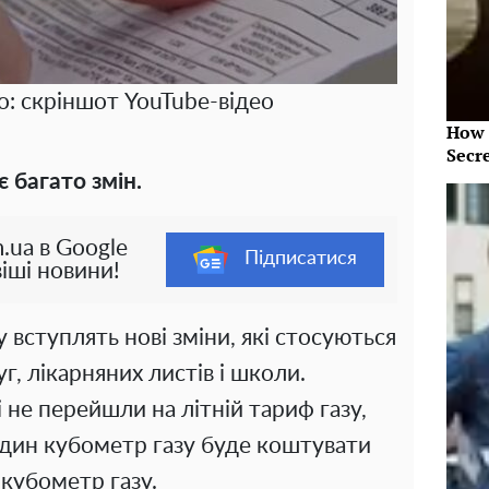
о: скріншот YouTube-відео
How 
Secr
 багато змін.
.ua в Google
Підписатися
іші новини!
лу вступлять нові зміни, які стосуються
, лікарняних листів і школи.
і не перейшли на літній тариф газу,
дин кубометр газу буде коштувати
 кубометр газу.