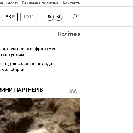
нційності
Рекламна політика
Контакти
УКР
РУС
Політика
е далеко не все: фронтмен
в наступним
ять для села: як виглядав
ської збірки
ВИНИ ПАРТНЕРІВ