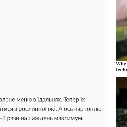
Why t
feeli
лене меню в їдальнях. Тепер їх
тися з рослинної їжі. А ось картоплю
-3 рази на тиждень максимум.