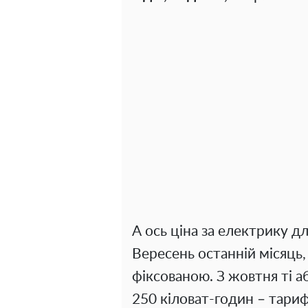
А ось ціна за електрику дл
Вересень останній місяць,
фіксованою. З жовтня ті а
250 кіловат-годин – тари