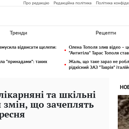
Про редакцію
Редакційна політика
Політика конфіде
Тренди
Рецепти
 змусила відвисати щелепи:
Олена Тополя злив відео – ц
"Антитіла" Тарас Тополя ста
ула "принадами": таких
Жаль, що таке зараз не робл
рідкісний ЗАЗ "Таврія" італій
НО
лікарняні та шкільні
 змін, що зачеплять
ересня