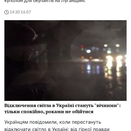
куполом для окупантів на Луганщині.
14:30 16.07
Відключення світла в Україні стануть "вічними":
тільки спокійно, роками не обійтися
Українцям повідомили, коли перестануть
відключати світло в Україні: від гіркої правди