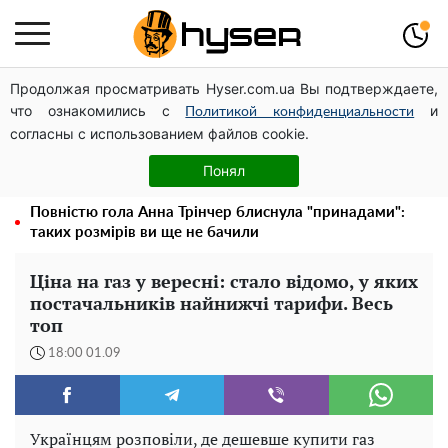
Продолжая просматривать Hyser.com.ua Вы подтверждаете,
Дрони із націнкою: Олександр Конотопський вивів
что ознакомились с
и
мільйони оборонного бюджету через фіктивну фірму в
Политикой конфиденциальности
согласны с использованием файлов cookie.
Естонії
Гола Олена Тополя у цікавих позах змусила відвисати
Понял
щелепи: злив відео – було лише початком
Повністю гола Анна Трінчер блиснула "принадами":
таких розмірів ви ще не бачили
Ціна на газ у вересні: стало відомо, у яких
постачальників найнижчі тарифи. Весь
топ
18:00 01.09
Українцям розповіли, де дешевше купити газ