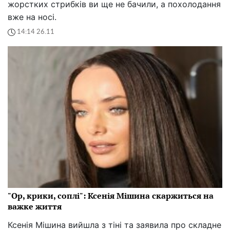
жорстких стрибків ви ще не бачили, а похолодання
вже на носі.
14:14 26.11
"Ор, крики, соплі": Ксенія Мішина скаржиться на
важке життя
Ксенія Мішина вийшла з тіні та заявила про складне