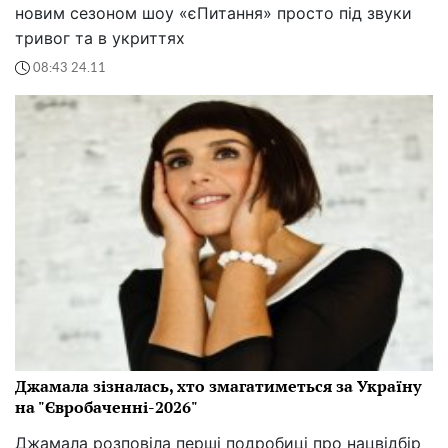
новим сезоном шоу «єПитання» просто під звуки
тривог та в укриттях
08:43 24.11
Джамала зізналась, хто змагатиметься за Україну
на "Євробаченні-2026"
Джамала розповіла перші подробиці про нацвідбір