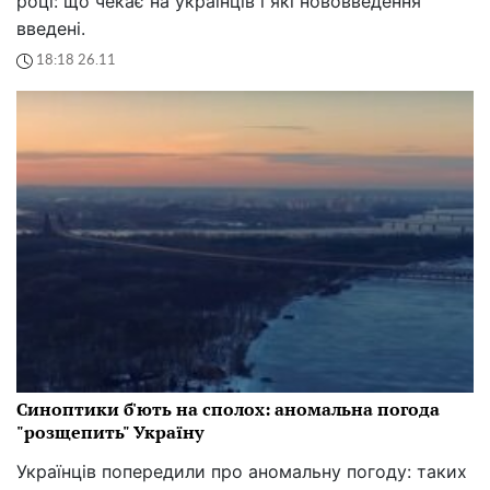
році: що чекає на українців і які нововведення
введені.
18:18 26.11
Синоптики б'ють на сполох: аномальна погода
"розщепить" Україну
Українців попередили про аномальну погоду: таких