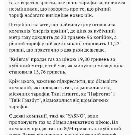
газ з вересня зросли, але річні тарифи залишилися
незмінними, що говорить про те, що річний
тариф набагато вигідніше нових цін.
Потрібно сказати, що найвищу ціну оголосила
компанія "енергія країни", де ціна за кубічний
метр газу доходить до 20 гривень 96 копійок, а
річний тариф у цій же компанії становить 11,22
гривні, що практично в два рази дешевше.
"Київгаз" продає газ за ціною 19,80 гривень за
кубічний метр, в той час, як минулого місяця ціна
становила 15,76 гривень.
Крім цього, важливо підкреслити, що більшість
компаній, які продають газ, відмовилися від
місячних тарифів. Такі гіганти, як "Нафтогаз" і
"Твій Газзбут", відмовилися від щомісячних
тарифів.
Є деякі компанії, такі як "YASNO", вони
пропонують газ за більш адекватною ціною. Ця
компанія продає газ по 8,94 гривень за кубічний
метр. Варто відзначити, що це місячний тариф,