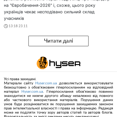
на "Євробачення-2026" і, схоже, цього року
українців чекає несподівано сильний склад
учасників
13:18 23.11
Читати далі
Усі права захищені.
Матеріали сайту
Hyser.com.ua
дозволяється використовувати
безкоштовно з обов'язковим гіперпосиланням на відповідний
матеріал
Hyser.com.ua
. Гіперпосилання обов'язково повинно
знаходитися не нижче другого абзацу незалежно від повного
або часткового використання матеріалів. Порушення даних
умов буде розцінюватися як порушення захищаемих законом
прав інтелектуальної власності і права на інформацію. Редакція
може не поділяти точку зору авторів статей та авторів блогів.
Відповідальність за зміст реклами несуть рекламодавці.