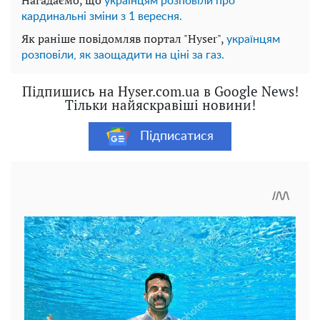
Нагадаємо, що
українцям розповіли про
кардинальні зміни з 1 вересня.
Як раніше повідомляв портал "Hyser",
українцям
розповіли, як заощадити на ціні за газ.
Підпишись на Hyser.com.ua в Google News!
Тільки найяскравіші новини!
Підписатися