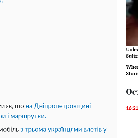
.
Unle
Sultr
When
Stor
Ос
мляв, що
на Дніпропетровщині
16:2
ри і маршрутки.
омобіль
з трьома українцями влетів у