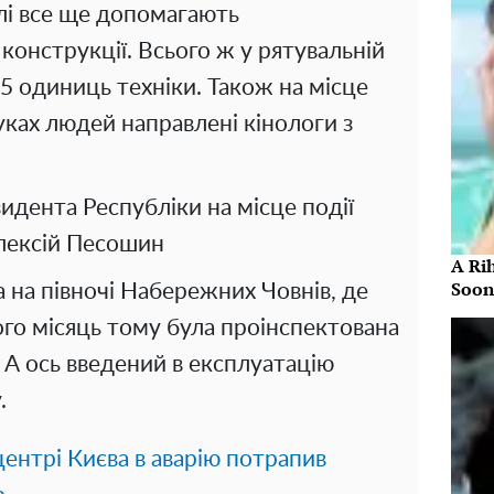
елі все ще допомагають
конструкції. Всього ж у рятувальній
 35 одиниць техніки. Також на місце
уках людей направлені кінологи з
идента Республіки на місце події
Олексій Песошин
A Ri
Soon
а на півночі Набережних Човнів, де
ього місяць тому була проінспектована
. А ось введений в експлуатацію
.
центрі Києва в аварію потрапив