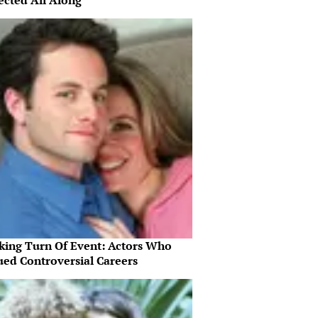
ected All Along
king Turn Of Event: Actors Who
ued Controversial Careers