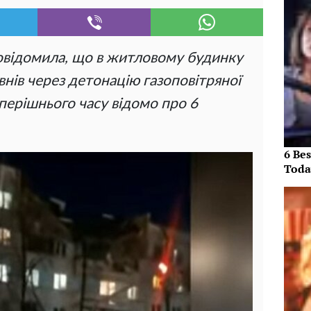
овідомила, що в житловому будинку
нів через детонацію газоповітряної
еперішнього часу відомо про 6
6 Be
Toda