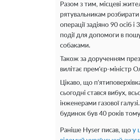
Разом з тим, місцеві жит
рятувальникам розбирати 
операції задіяно 90 осіб і
події для допомоги в пош
собаками.
Також за дорученням през
вилітає прем'єр-міністр 
Цікаво, що п'ятиповерхівк
сьогодні стався вибух, вс
інженерами газової галузі
будинок був 40 років тому
Раніше Hyser писав, що
у 