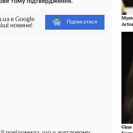
ове тому підтвердження.
Myst
.ua в Google
Підписатися
Acto
іші новини!
Gina
ії повідомила, що у житловому