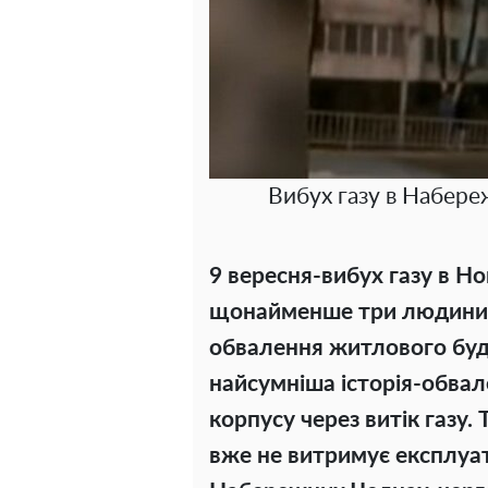
Вибух газу в Набере
9 вересня-вибух газу в Ног
щонайменше три людини з
обвалення житлового буди
найсумніша історія-обвал
корпусу через витік газу.
вже не витримує експлуат