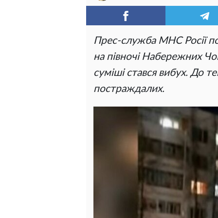
Прес-служба МНС Росії п
на півночі Набережних Чов
суміші стався вибух. До т
постраждалих.