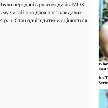
 були передані в руки медиків. МОЗ
тому числі і про двох постраждалих
04 р. н. Стан однієї дитини оцінюється
What
Cast
It's
Serie