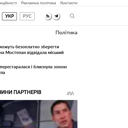
нційності
Рекламна політика
Контакти
УКР
РУС
Політика
 можуть безоплатно зберегти
на Мостепан відвідала міський
 перестаралася і блиснула зоною
ула
ВИНИ ПАРТНЕРІВ