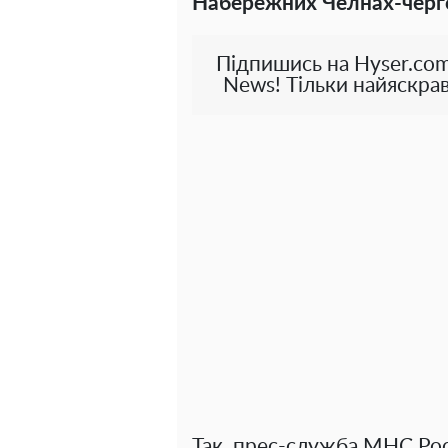
Набережних Челнах-черг
Підпишись на Hyser.com
News! Тільки найяскрав
Так, прес-служба МНС Рос