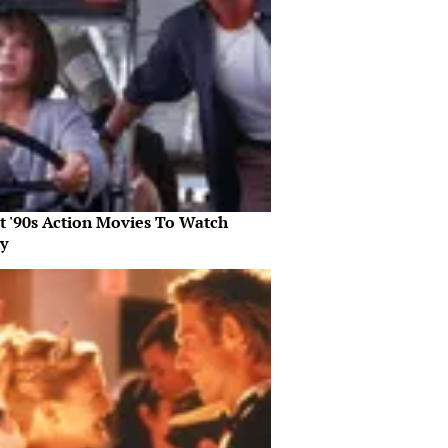
st '90s Action Movies To Watch
y