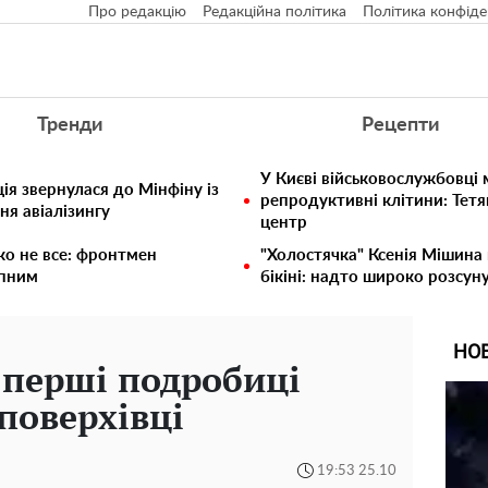
Про редакцію
Редакційна політика
Політика конфіде
Тренди
Рецепти
У Києві військовослужбовці
ія звернулася до Мінфіну із
репродуктивні клітини: Тетя
ня авіалізингу
центр
ко не все: фронтмен
"Холостячка" Ксенія Мішина
упним
бікіні: надто широко розсун
НО
: перші подробиці
поверхівці
19:53 25.10