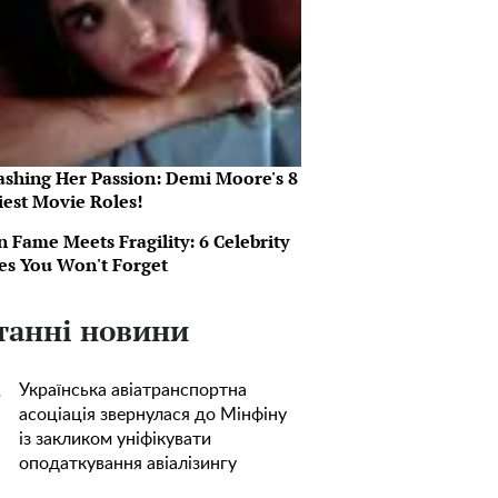
ashing Her Passion: Demi Moore's 8
iest Movie Roles!
 Fame Meets Fragility: 6 Celebrity
ies You Won't Forget
танні новини
Українська авіатранспортна
1
асоціація звернулася до Мінфіну
із закликом уніфікувати
оподаткування авіалізингу