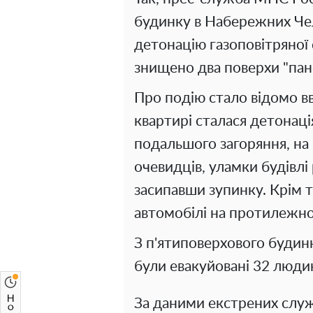
будинку в Набережних Чел
детонацію газоповітряної 
знищено два поверхи "па
Про подію стало відомо вв
квартирі сталася детонаці
подальшого загоряння, на 
очевидців, уламки будівлі
засипавши зупинку. Крім 
автомобілі на протилежно
З п'ятиповерхового будинк
були евакуйовані 32 люди
За даними екстрених служ