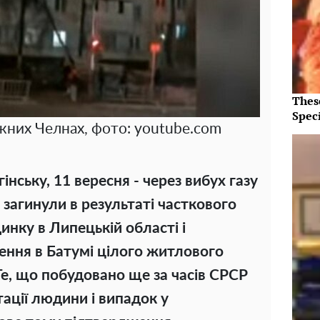
Thes
Speci
жних Челнах, фото: youtube.com
інську, 11 вересня - через вибух газу
агинули в результаті часткового
нку в Липецькій області і
ення в Батумі цілого житлового
 Те, що побудовано ще за часів СРСР
ації людини і випадок у