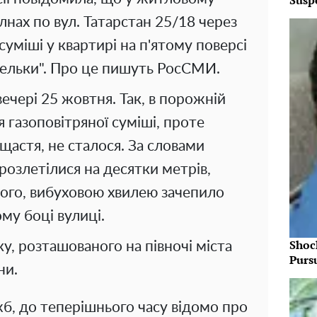
Susp
нах по вул. Татарстан 25/18 через
суміші у квартирі на п'ятому поверсі
нельки". Про це пишуть РосСМИ.
ечері 25 жовтня. Так, в порожній
я газоповітряної суміші, проте
щастя, не сталося. За словами
 розлетілися на десятки метрів,
того, вибуховою хвилею зачепило
му боці вулиці.
Shoc
у, розташованого на півночі міста
Purs
ни.
б, до теперішнього часу відомо про