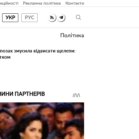
нційності
Рекламна політика
Контакти
УКР
РУС
Політика
 позах змусила відвисати щелепи:
атком
ВИНИ ПАРТНЕРІВ