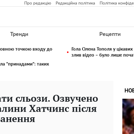
Про редакцію
Редакційна політика
Політика конфіде
Тренди
Рецепти
ловною точкою входу до
Гола Олена Тополя у цікавих
злив відео – було лише поч
ула "принадами": таких
НО
ти сльози. Озвучено
алини Хатчинс після
ранення