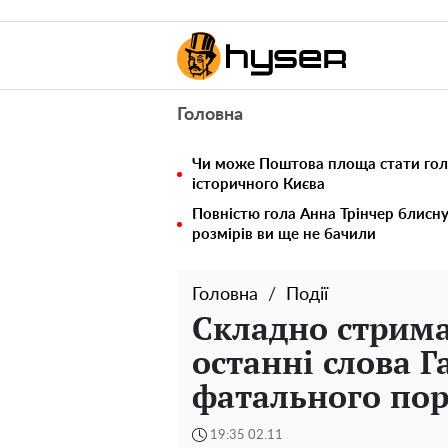
Головна
Чи може Поштова площа стати го
історичного Києва
Повністю гола Анна Трінчер блисн
розмірів ви ще не бачили
Головна
Події
Складно стрима
останні слова Г
фатального по
19:35 02.11