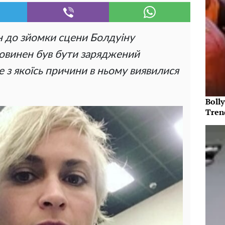
ин до зйомки сцени Болдуіну
повинен був бути заряджений
 з якоїсь причини в ньому виявилися
Bolly
Tren