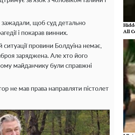
дтримує зв'язок з чоловіком Галини і
е зажадали, щоб суд детально
Hidde
All 
агедії і покарав винних.
й ситуації провини Болдуіна немає,
 зброя заряджена. Але хто його
ьному майданчику були справжні
тор не мав права направляти пістолет