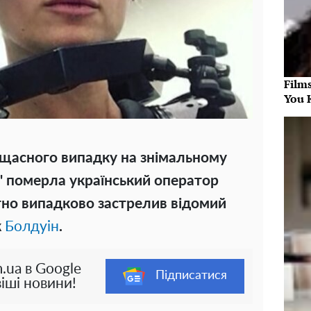
Film
You 
ещасного випадку на знімальному
" померла український оператор
ютно випадково застрелив відомий
к
Болдуін
.
.ua в Google
Підписатися
іші новини!