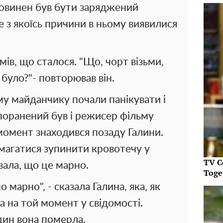
повинен був бути заряджений
 з якоїсь причини в ньому виявилися
мів, що сталося. "Що, чорт візьми,
було?"- повторював він.
му майданчику почали панікувати і
поранений був і режисер фільму
момент знаходився позаду Галини.
магатися зупинити кровотечу у
TV C
азала, що це марно.
Toget
марно", - сказала Галина, яка, як
 на той момент у свідомості.
дин вона померла.