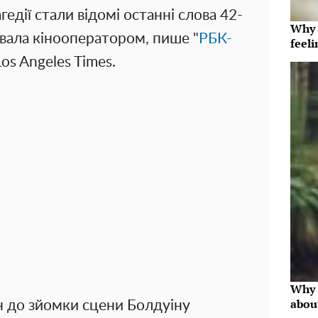
агедії стали відомі останні слова 42-
Why t
ювала кінооператором, пише "
РБК-
feeli
os Angeles Times.
Why 
abou
ин до зйомки сцени Болдуіну