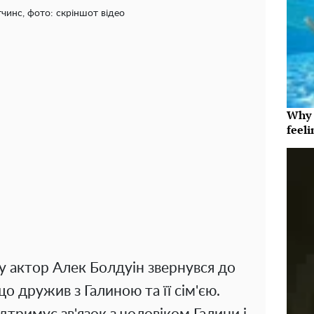
чинс, фото: скріншот відео
Why t
feeli
у актор Алек Болдуін звернувся до
що дружив з Галиною та її сім'єю.