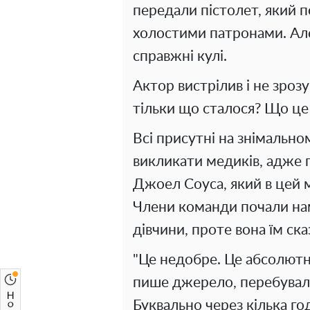
передали пістолет, який 
холостими патронами. Але
справжні кулі.
Актор вистрілив і не зрозу
тільки що сталося? Що це 
Всі присутні на знімально
викликати медиків, адже 
Джоел Соуса, який в цей 
Члени команди почали на
дівчини, проте вона їм ск
"Це недобре. Це абсолютно 
пише джерело, перебувала
Буквально через кілька го