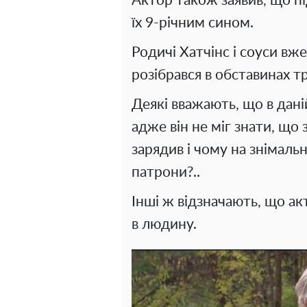
Актор також заявив, що пі
їх 9-річним сином.
Родичі Хатчінс і соуси вж
розібрався в обставинах тр
Деякі вважають, що в дані
адже він не міг знати, що
зарядив і чому на знімал
патрони?..
Інші ж відзначають, що ак
в людину.