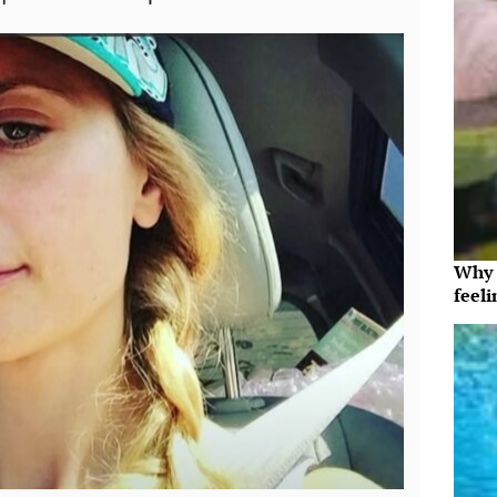
Why t
feeli