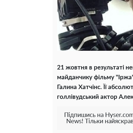
21 жовтня в результаті н
майданчику фільму "Іржа
Галина Хатчінс. Її абсол
голлівудський актор Але
Підпишись на Hyser.com
News! Тільки найяскрав