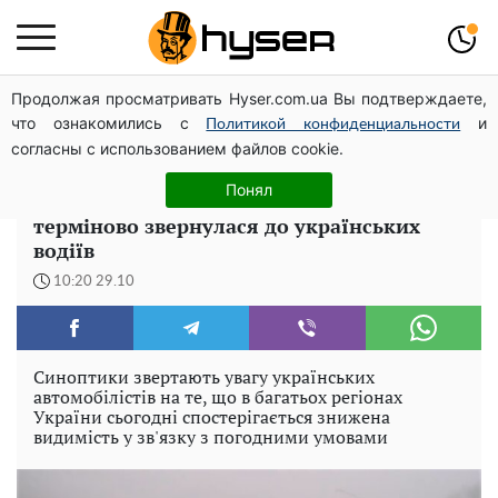
Продолжая просматривать Hyser.com.ua Вы подтверждаете,
Весь секрет в одній таблетці аспірину: рецепт хрумкої
что ознакомились с
и
та соковитої капусти на зиму. Навіть п'яти банок вам
Политикой конфиденциальности
согласны с использованием файлов cookie.
буде мало
Понял
На дорогах стане небезпечно. Поліція
терміново звернулася до українських
водіїв
10:20 29.10
Синоптики звертають увагу українських
автомобілістів на те, що в багатьох регіонах
України сьогодні спостерігається знижена
видимість у зв'язку з погодними умовами