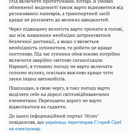
слід включити протитуманні ліхтарі. В умовах
обмеженої видимості також варто відмовитися від
ризикованих маневрів, а транспортний засіб
краще не розганяти до великих швидкостей.
Через підвищену вологість варто тримати в голові,
що між машинами необхідно дотримуватися
безпечної дистанції, а якщо з'являється
необхідність зупинитися, то робити це краще
поступово. Під час зупинки обов'язково потрібно
включити аварійну світлову сигналізацію.
Нарешті, в туманну погоду не варто включати
голосно музику, оскільки важливо краще чути
звуки інших автомобілів.
Пішоходам, в свою чергу, в таку погоду варто
виділяти себе на дорозі світловідбиваючими
елементами. Переходячи дорогу не варто
відволікатися на гаджети.
До цього інформаційний портал "Hyser"
повідомляв, що
українець перетворив Старий Opel
на електрокар.