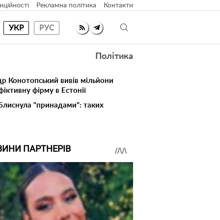
нційності
Рекламна політика
Контакти
УКР
РУС
Політика
др Конотопський вивів мільйони
іктивну фірму в Естонії
 блиснула "принадами": таких
ВИНИ ПАРТНЕРІВ