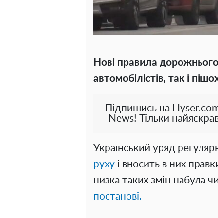
Нові правила дорожнього 
автомобілістів, так і пішо
Підпишись на Hyser.com
News! Тільки найяскрав
Український уряд регуляр
руху
і вносить в них правк
низка таких змін набула ч
постанові.