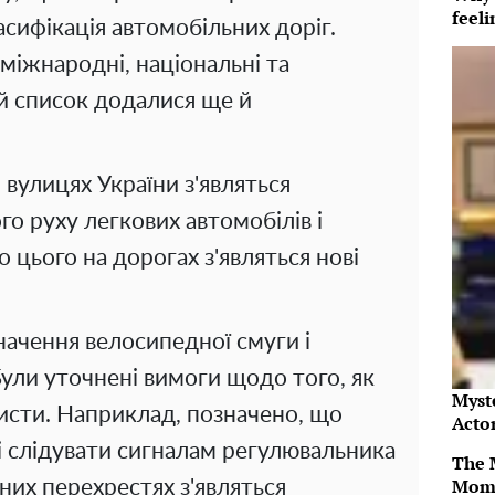
feeli
сифікація автомобільних доріг.
 міжнародні, національні та
ей список додалися ще й
 вулицях України з'являться
го руху легкових автомобілів і
о цього на дорогах з'являться нові
начення велосипедної смуги і
Були уточнені вимоги щодо того, як
Myst
исти. Наприклад, позначено, що
Acto
і слідувати сигналам регулювальника
The 
Mom
аних перехрестях з'являться