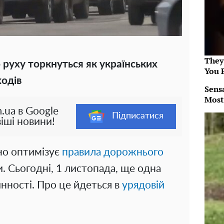
They
руху торкнуться як українських
You 
ходів
Sens
Most
.ua в Google
Підписатися
іші новини!
но оптимізує
правила дорожнього
и. Сьогодні, 1 листопада, ще одна
инності. Про це йдеться в
урядовій