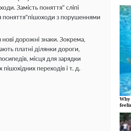
ходи. Замість поняття" сліпі
ся поняття"пішоходи з порушеннями
ся нові дорожні знаки. Зокрема,
чають платні ділянки дороги,
осипедів, місця для зарядки
 пішохідних переходів і т. д.
Why t
feeli