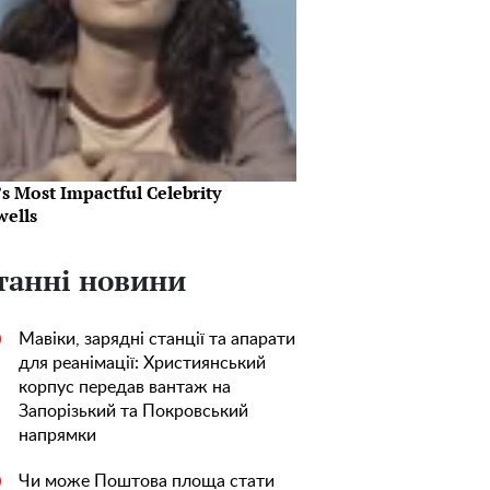
s Most Impactful Celebrity
wells
танні новини
Мавіки, зарядні станції та апарати
0
для реанімації: Християнський
корпус передав вантаж на
Запорізький та Покровський
напрямки
Чи може Поштова площа стати
0