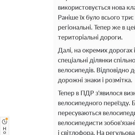
використовується нова кла
Раніше їх було всього три:
регіональні. Тепер же в ц
територіальні дороги.
Далі, на окремих дорогах і
спеціальні ділянки спільно
велосипедів. Відповідно д
дорожні знаки і розмітка.
Тепер в ПДР з'явилося виз
велосипедного переїзду. 
пересуваються велосипед
велосипедисти зобов'язан
і світлофора. На регульов