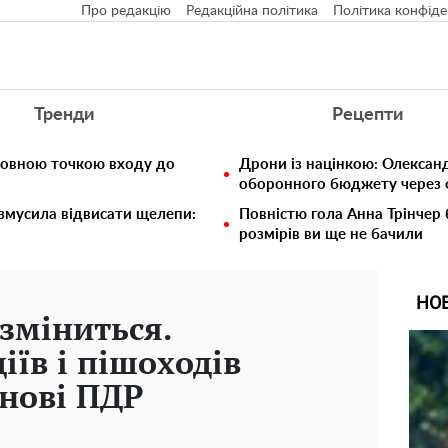
Про редакцію
Редакційна політика
Політика конфіде
Тренди
Рецепти
ловною точкою входу до
Дрони із націнкою: Олексан
оборонного бюджету через ф
 змусила відвисати щелепи:
Повністю гола Анна Трінчер
розмірів ви ще не бачили
НО
 зміниться.
іїв і пішоходів
 нові ПДР