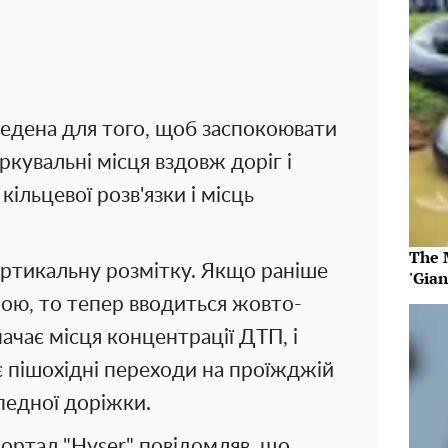
едена для того, щоб заспокоювати
ркувальні місця вздовж доріг і
ільцевої розв'язки і місць
The 
вертикальну розмітку. Якщо раніше
'Gia
лою, то тепер вводиться жовто-
начає місця концентрації ДТП, і
є пішохідні переходи на проїжджій
педної доріжки.
ортал "Hyser" повідомляв, що