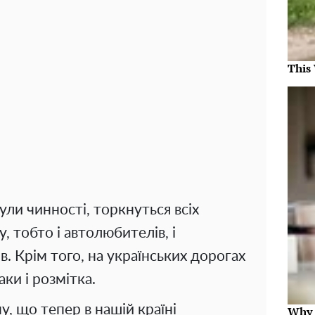
This
ули чинності, торкнуться всіх
, тобто і автолюбителів, і
в. Крім того, на українських дорогах
аки і розмітка.
у, що тепер в нашій країні
Why t