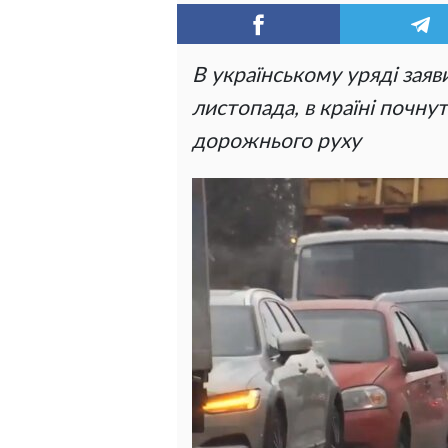
В українському уряді заяв
листопада, в країні почну
дорожнього руху