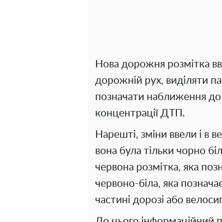
Нова дорожня розмітка вв
дорожній рух, виділяти па
позначати наближення до к
концентрації ДТП.
Нарешті, зміни ввели і в 
вона була тільки чорно бі
червона розмітка, яка поз
червоно-біла, яка познача
частині дорозі або велоси
До цього інформаційний п