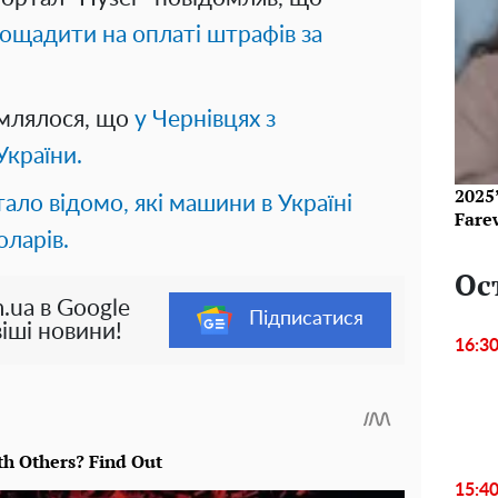
аощадити на оплаті штрафів за
омлялося, що
у Чернівцях з
України.
2025’
тало відомо, які машини в Україні
Fare
оларів.
Ос
.ua в Google
Підписатися
іші новини!
16:3
15:4