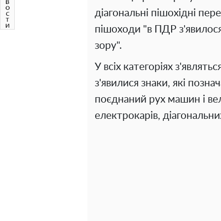
діагональні пішохідні пере
пішоходи "в ПДР з'явило
зору".
У всіх категоріях з'являть
з'явилися знаки, які позна
поєднаний рух машин і вел
електрокарів, діагональних