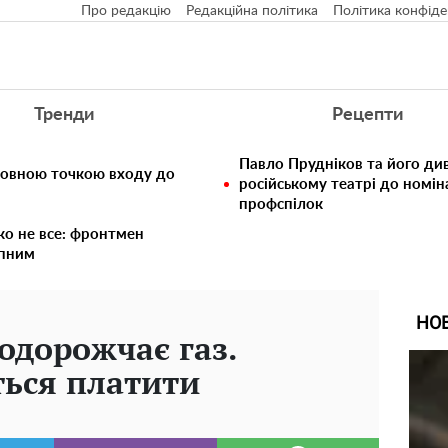
Про редакцію
Редакційна політика
Політика конфіде
Тренди
Рецепти
Павло Прудніков та його див
ловною точкою входу до
російському театрі до номін
профспілок
ко не все: фронтмен
упним
НО
одорожчає газ.
ться платити