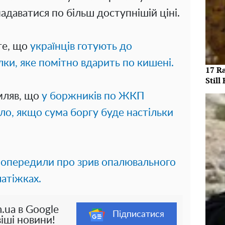
надаватися по більш доступнішій ціні.
те, що
українців готують до
и, яке помітно вдарить по кишені.
17 R
Still 
мляв, що
у боржників по ЖКП
о, якщо сума боргу буде настільки
 попередили про зрив опалювального
латіжках.
.ua в Google
Підписатися
іші новини!