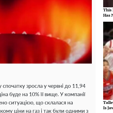
This
Has 
у спочатку зросла у червні до 11,94
ціна буде на 10% її вище. У компанії
Tall
но ситуацією, що склалася на
Is J
кому ціни на газ і так були одними з