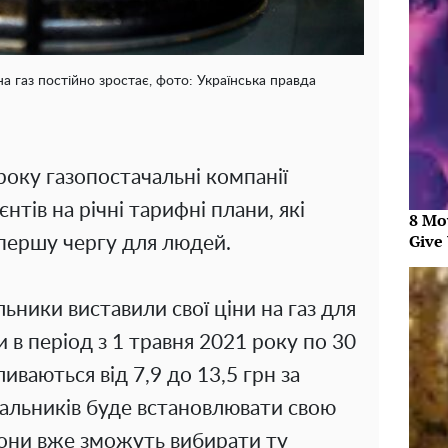
на газ постійно зростає, фото: Українська правда
 року газопостачальні компанії
тів на річні тарифні плани, які
8 Mo
Give 
 першу чергу для людей.
льники виставили свої ціни на газ для
и в період з 1 травня 2021 року по 30
иваються від 7,9 до 13,5 грн за
альників буде встановлювати свою
 вони вже зможуть вибирати ту