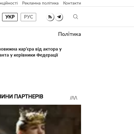
нційності
Рекламна політика
Контакти
УКР
РУС
Політика
овижна кар'єра від актора у
анта у керівники Федерації
ВИНИ ПАРТНЕРІВ