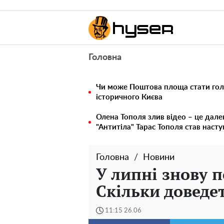
Головна
Чи може Поштова площа стати го
історичного Києва
Олена Тополя злив відео – це дале
"Антитіла" Тарас Тополя став наст
Головна
Новини
У липні знову п
Скільки доведе
11:15 26.06