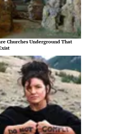
are Churches Underground That
Exist