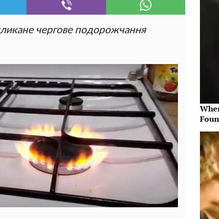
икликане чергове подорожчання
Wher
Foun