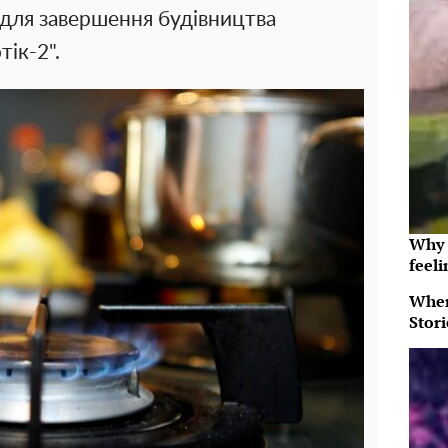
для завершення будівництва
тік-2".
Why t
feeli
When
Stor