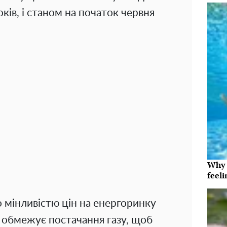
ків, і станом на початок червня
Why t
feeli
о мінливістю цін на енергоринку
о обмежує постачання газу, щоб