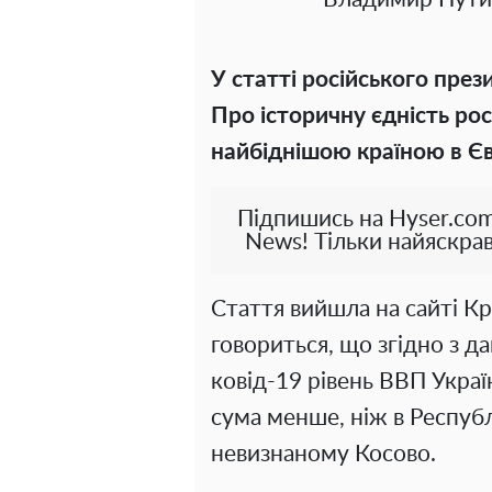
У статті російського пр
Про історичну єдність росі
найбіднішою країною в Єв
Підпишись на Hyser.com
News! Тільки найяскрав
Стаття вийшла на сайті Кр
говориться, що згідно з д
ковід-19 рівень ВВП Украї
сума менше, ніж в Республ
невизнаному Косово.