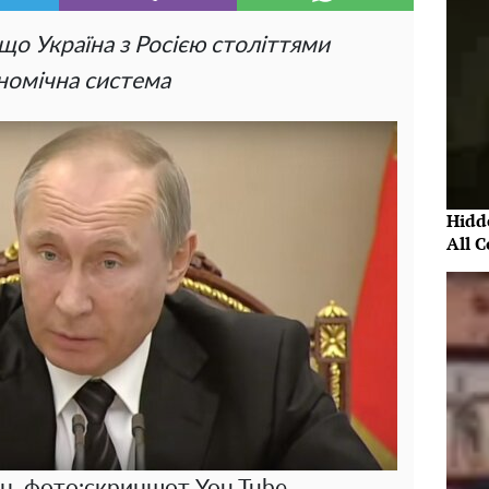
 що Україна з Росією століттями
ономічна система
Hidde
All 
, фото:скриншот You Tube