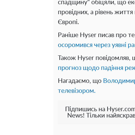
спадщину" обіцяли, що ек
провідних, а рівень житт
Європі.
Раніше Hyser писав про т
осоромився через уявні ра
Також Hyser повідомляв,
прогноз щодо падіння ре
Нагадаємо, що
Володимир
телевізором.
Підпишись на Hyser.com
News! Тільки найяскрав