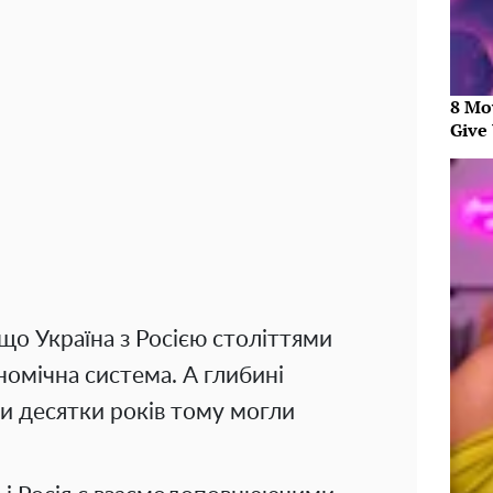
8 Mo
Give 
 що Україна з Росією століттями
номічна система. А глибині
ри десятки років тому могли