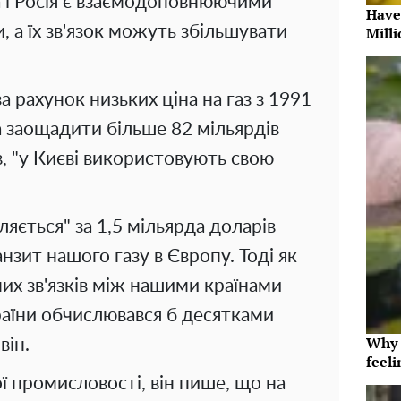
а і Росія є взаємодоповнюючими
Have
 а їх зв'язок можуть збільшувати
Milli
а рахунок низьких ціна на газ з 1991
а заощадити більше 82 мільярдів
ив, "у Києві використовують свою
ляється" за 1,5 мільярда доларів
нзит нашого газу в Європу. Тоді як
их зв'язків між нашими країнами
аїни обчислювався б десятками
Why t
він.
feeli
ї промисловості, він пише, що на