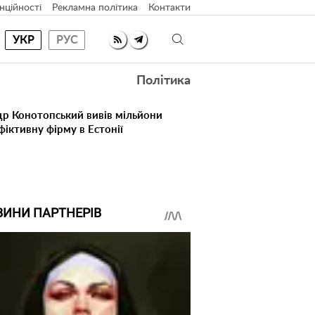
нційності
Рекламна політика
Контакти
УКР
РУС
Політика
др Конотопський вивів мільйони
іктивну фірму в Естонії
ВИНИ ПАРТНЕРІВ