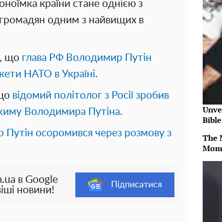
оноїмка країни стане однією з
я громадян одним з найвищих в
е, що
глава РФ Володимир Путін
кети НАТО в Україні.
 що
відомий політолог з Росії зробив
Unve
жиму Володимира Путіна.
Bibl
 Путін осоромився через розмову з
The 
Mom
.ua в Google
Підписатися
іші новини!