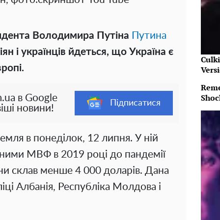
езидента Володимира Путіна
Путина
ян і українців йдеться, що Україна є
Culk
ропі.
Vers
Reme
Shoc
.ua в Google
Підписатися
іші новини!
емля в понеділок, 12 липня. У ній
аними МВФ в 2019 році до пандемії
ни склав менше 4 000 доларів. Дана
іці Албанія, Республіка Молдова і