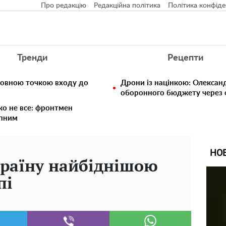
Про редакцію
Редакційна політика
Політика конфіде
Тренди
Рецепти
ловною точкою входу до
Дрони із націнкою: Олексан
оборонного бюджету через ф
ко не все: фронтмен
упним
НО
країну найбіднішою
пі