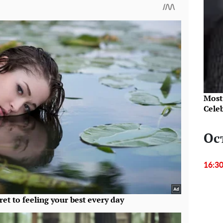
Most
Cele
Ос
16:3