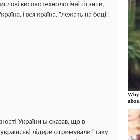
ислові високотехнологічні гіганти,
раїна, і вся країна, "лежать на боці".
Why 
abou
ності України ы сказав, що в
українські лідери отримували "таку