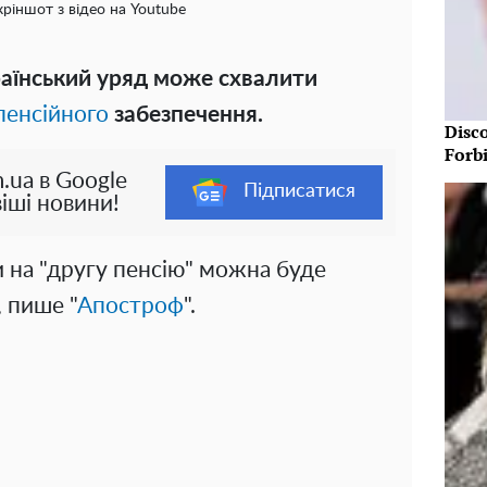
кріншот з відео на Youtube
раїнський уряд може схвалити
пенсійного
забезпечення.
Disc
Forb
.ua в Google
Підписатися
іші новини!
и на "другу пенсію" можна буде
 пише "
Апостроф
".