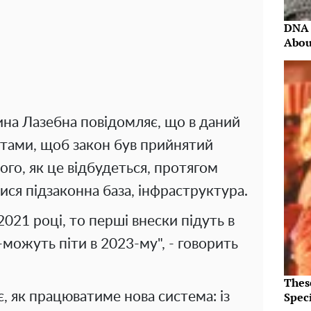
DNA 
Abou
на Лазебна повідомляє, що в даний
атами, щоб закон був прийнятий
го, як це відбудеться, протягом
тися підзаконна база, інфраструктура.
2021 році, то перші внески підуть в
ожуть піти в 2023-му", - говорить
Thes
є, як працюватиме нова система: із
Speci