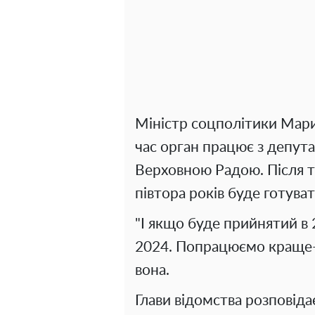
Міністр соцполітики Мари
час орган працює з депут
Верховною Радою. Після то
півтора років буде готува
"І якщо буде прийнятий в 
2024. Попрацюємо краще-м
вона.
Глави відомства розповіда