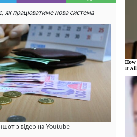
є, як працюватиме нова система
How 
It Al
ншот з відео на Youtube