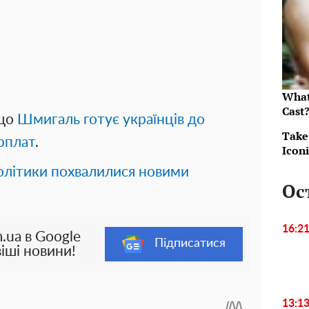
What
Cast
 що
Шмигаль готує українців до
Take
рплат
.
Icon
олітики похвалилися новими
Ос
16:2
.ua в Google
Підписатися
іші новини!
13:1