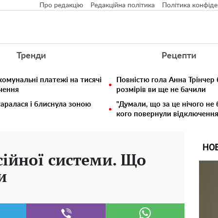
Про редакцію
Редакційна політика
Політика конфіде
Тренди
Рецепти
комунальні платежі на тисячі
Повністю гола Анна Трінчер
ючення
розмірів ви ще не бачили
таралася і блиснула зоною
"Думали, що за це нічого не 
кого повернули відключення 
НО
ійної системи. Що
и