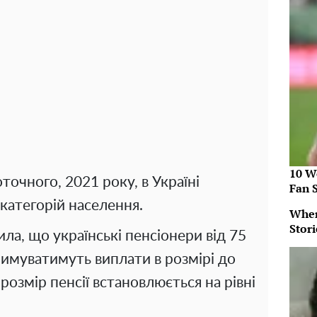
10 W
точного, 2021 року, в Україні
Fan 
 категорій населення.
When
Stor
а, що українські пенсіонери від 75
римуватимуть виплати в розмірі до
розмір пенсії встановлюється на рівні