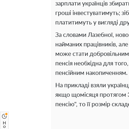
зарплати українців збират
гроші інвестуватимуть; зіб
платитимуть у вигляді дру
За словами Лазебної, нов
найманих працівників, але
може стати добровільним
пенсія необхідна для того
пенсійним накопиченням.
На прикладі взяли українця
якщо щомісяця протягом 35
пенсію", то її розмір скла