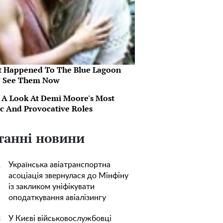
 Happened To The Blue Lagoon
? See Them Now
 A Look At Demi Moore's Most
ic And Provocative Roles
танні новини
Українська авіатранспортна
1
асоціація звернулася до Мінфіну
із закликом уніфікувати
оподаткування авіалізингу
У Києві військовослужбовці
3