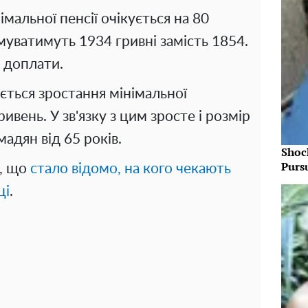
мальної пенсії очікується на 80
муватимуть 1934 гривні замість 1854.
 доплати.
ується зростання мінімальної
ивень. У зв'язку з цим зросте і розмір
мадян від 65 років.
Shoc
Purs
е, що
стало відомо, на кого чекають
ці
.