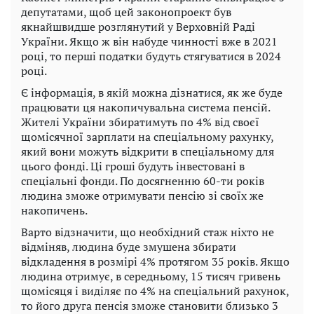
депутатами, щоб цей законопроект був
якнайшвидше розглянутий у Верховній Раді
України. Якщо ж він набуде чинності вже в 2021
році, то перші податки будуть стягуватися в 2024
році.
Є інформація, в якій можна дізнатися, як же буде
працювати ця накопичувальна система пенсій.
Жителі України збиратимуть по 4% від своєї
щомісячної зарплати на спеціальному рахунку,
який вони можуть відкрити в спеціальному для
цього фонді. Ці гроші будуть інвестовані в
спеціальні фонди. По досягненню 60-ти років
людина зможе отримувати пенсію зі своїх же
накопичень.
Варто відзначити, що необхідний стаж ніхто не
відміняв, людина буде змушена збирати
відкладення в розмірі 4% протягом 35 років. Якщо
людина отримує, в середньому, 15 тисяч гривень
щомісяця і виділяє по 4% на спеціальний рахунок,
то його друга пенсія зможе становити близько 3