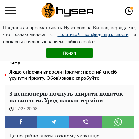
Продолжая просматривать Hyser.com.ua Вы подтверждаете,
Дрони із націнкою: Олександр Конотопський вивів
что ознакомились с
и
мільйони оборонного бюджету через фіктивну фірму в
Политикой конфиденциальности
согласны с использованием файлов cookie.
Естонії
Таку смакоту ви відкриватимете банку за банкою:
Понял
рецепт помідорів дольками з цибулею та олією на
зиму
Якщо огірочки виросли гіркими: простий спосіб
усунути гіркоту. Обов'язково спробуйте
З пенсіонерів почнуть здирати податок
на виплати. Уряд назвав терміни
17:25 20.08
Це потрібно знати кожному українцю