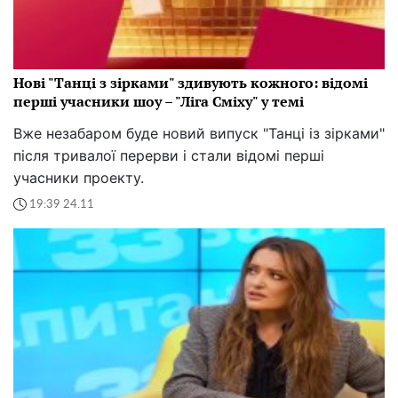
Нові "Танці з зірками" здивують кожного: відомі
перші учасники шоу – "Ліга Сміху" у темі
Вже незабаром буде новий випуск "Танці із зірками"
після тривалої перерви і стали відомі перші
учасники проекту.
19:39 24.11