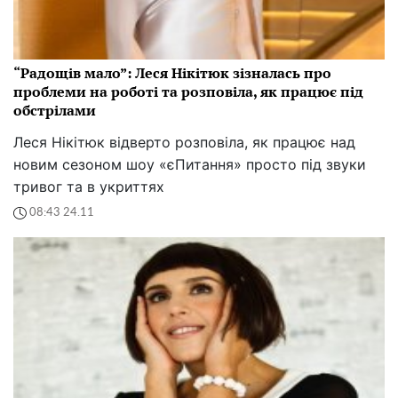
“Радощів мало”: Леся Нікітюк зізналась про
проблеми на роботі та розповіла, як працює під
обстрілами
Леся Нікітюк відверто розповіла, як працює над
новим сезоном шоу «єПитання» просто під звуки
тривог та в укриттях
08:43 24.11