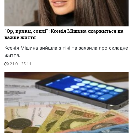
"Ор, крики, соплі": Ксенія Мішина скаржиться на
важке життя
Ксенія Мішина вийшла з тіні та заявила про складне
життя.
21:01 25.11