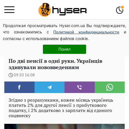
Продолжая просматривать Hyser.com.ua Вы подтверждаете,
Олена Тополя злив відео – це далеко не все: фронтмен
что ознакомились с
и
"Антитіла" Тарас Тополя став наступним
Политикой конфиденциальности
согласны с использованием файлов cookie.
Повністю гола Анна Трінчер блиснула "принадами":
таких розмірів ви ще не бачили
Понял
По дві пенсії в одні руки. Українців
здивували нововведенням
09:33 16.08
Згідно з розрахунками, кожен місяць українець
платить 2% для другої пенсії з прибуткового
податку, і 2% додатково з зарплати від єдиного
соцвнеску