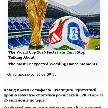
Опубліковано:
16.08 09:33
Давид проти Голіафа на Луганщині: крихітний
дрон-камікадзе спопелив російський ЗРК «Тор» за
25 мільйонів доларів
Російський зенітно-ракетний комплекс «Тор», названий