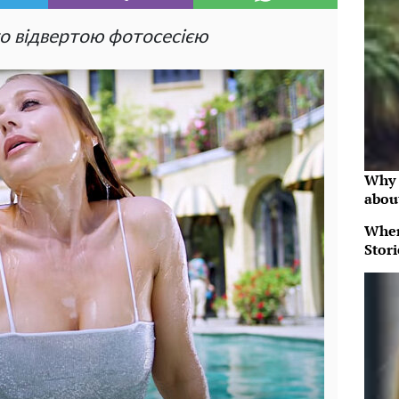
то відвертою фотосесією
Why 
abou
When
Stor