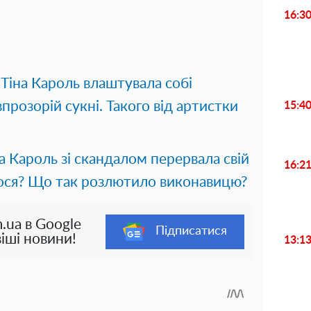
16:3
,
Тіна Кароль влаштувала собі
прозорій сукні. Такого від артистки
15:4
а Кароль зі скандалом перервала свій
16:2
лося? Що так розлютило виконавицю?
.ua в Google
Підписатися
іші новини!
13:1