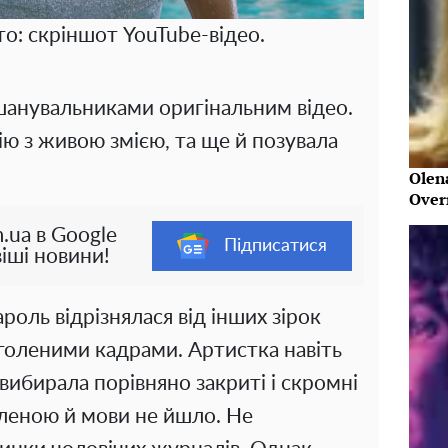
то: скріншот YouTube-відео.
 шанувальниками оригінальним відео.
ію з живою змією, та ще й позувала
Olen
Over
.ua в Google
Підписатися
іші новини!
ароль відрізнялася від інших зірок
голеними кадрами. Артистка навіть
 вибирала порівняно закриті і скромні
оленою й мови не йшло. Не