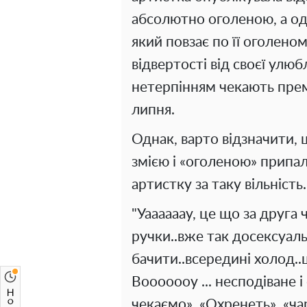
абсолютно оголеною, а од
який повзає по її оголеном
відвертості від своєї улюб
нетерпінням чекають прем'
липня.
Однак, варто відзначити, 
змією і «оголеною» припал
артистку за таку вільність.
"Уаааааау, це що за друга 
ручки..вже так досексуаль
бачити..всередині холод..щ
Вооооооу ... несподіване 
чекаємо», «Охренеть», «чар