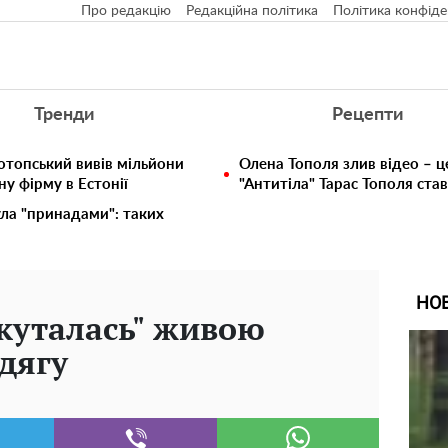
Про редакцію
Редакційна політика
Політика конфіде
Тренди
Рецепти
отопський вивів мільйони
Олена Тополя злив відео – ц
у фірму в Естонії
"Антитіла" Тарас Тополя ста
ула "принадами": таких
НО
акуталась" живою
дягу