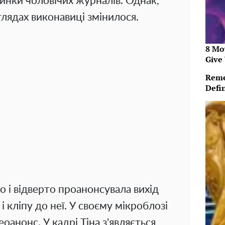
инки чоловічих журналів. Однак,
оглядах виконавиці змінилося.
8 Mo
Give 
Reme
Defi
 і відверто проанонсувала вихід
 і кліпу до неї. У своєму мікроблозі
оанонс. У кадрі Тіна з'являється