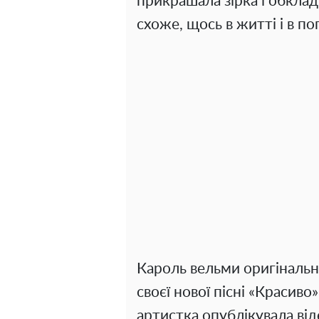
прикрашала зірка і обклад
схоже, щось в житті і в п
Кароль вельми оригінально
своєї нової пісні «Красиво»
артистка опублікувала віде