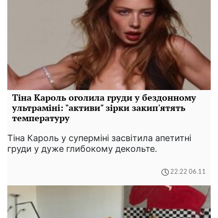
Тіна Кароль оголила груди у бездонному
ультраміні: "активи" зірки закип'ятять
температуру
Тіна Кароль у суперміні засвітила апетитні
груди у дуже глибокому декольте.
22:22 06.11