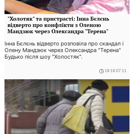
"Холотяк" та пристрасті: Інна Бєлєнь
відверто про конфлікти з Оленою
Мандзюк через Олександра "Терена"
Інна Бєлєнь відверто розповіла про скандал і
Олену Мандзюк через Олександра "Терена"
Будько після шоу "Холостяк".
18:18 07.11