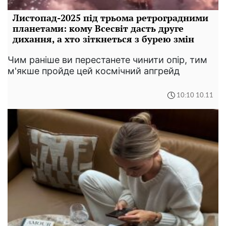
Листопад-2025 під трьома ретроградними
планетами: кому Всесвіт дасть друге
дихання, а хто зіткнеться з бурею змін
Чим раніше ви перестанете чинити опір, тим
м'якше пройде цей космічний апгрейд
10:10 10.11