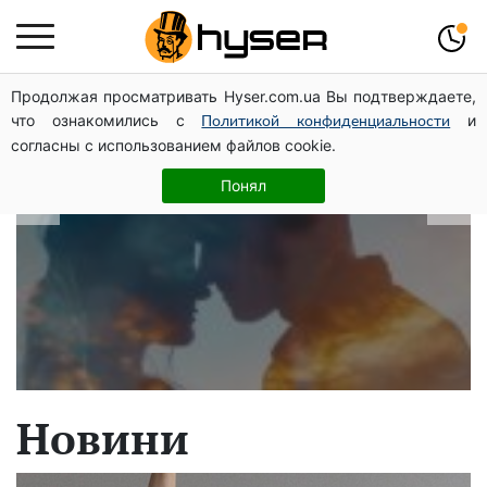
Продолжая просматривать Hyser.com.ua Вы подтверждаете,
В які дати народжуються найвірніші
что ознакомились с
и
Политикой конфиденциальности
чоловіки: краще одразу перевірити,
согласны с использованием файлов cookie.
щоб потім не страждати
Понял
Новини