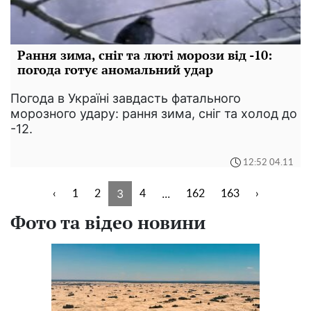
Рання зима, сніг та люті морози від -10:
погода готує аномальний удар
Погода в Україні завдасть фатального
морозного удару: рання зима, сніг та холод до
-12.
12:52 04.11
3
...
‹
1
2
4
162
163
›
Фото та відео новини