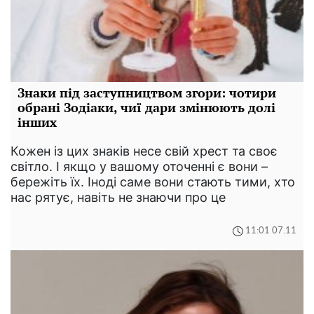
Знаки під заступництвом згори: чотири
обрані Зодіаки, чиї дари змінюють долі
інших
Кожен із цих знаків несе свій хрест та своє
світло. І якщо у вашому оточенні є вони –
бережіть їх. Іноді саме вони стають тими, хто
нас рятує, навіть не знаючи про це
11:01 07.11