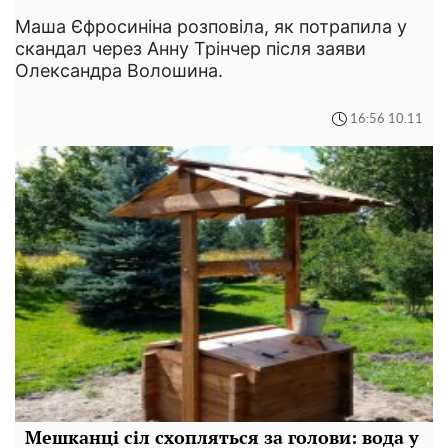
Маша Єфросиніна розповіла, як потрапила у
скандал через Анну Трінчер після заяви
Олександра Волошина.
16:56 10.11
Мешканці сіл схопляться за голови: вода у