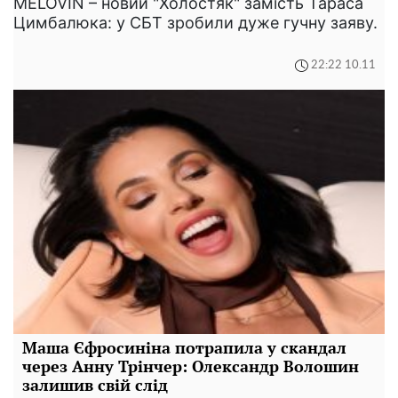
MELOVIN – новий "Холостяк" замість Тараса
Цимбалюка: у СБТ зробили дуже гучну заяву.
22:22 10.11
Маша Єфросиніна потрапила у скандал
через Анну Трінчер: Олександр Волошин
залишив свій слід