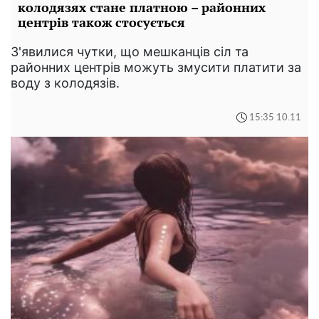
колодязях стане платною – районних
центрів також стосується
З'явилися чутки, що мешканців сіл та
районних центрів можуть змусити платити за
воду з колодязів.
15:35 10.11